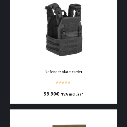
varianti.
Le
opzioni
possono
essere
scelte
nella
pagina
del
prodotto
Defender plate carrier
99.90
€
"IVA inclusa"
Questo
prodotto
ha
più
varianti.