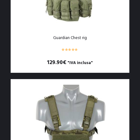
Guardian Chest rig
129.90
€
"IVA inclusa"
Questo
prodotto
ha
più
varianti.
Le
opzioni
possono
essere
scelte
nella