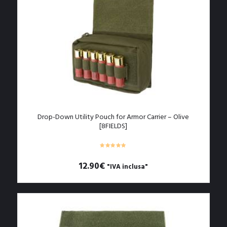
Le
opzioni
possono
essere
scelte
nella
pagina
del
prodotto
Drop-Down Utility Pouch for Armor Carrier – Olive
[8FIELDS]
12.90
€
"IVA inclusa"