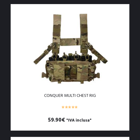
prodotto
ha
più
varianti.
Le
opzioni
possono
essere
scelte
nella
pagina
del
prodotto
CONQUER MULTI CHEST RIG
59.90
€
"IVA inclusa"
Questo
prodotto