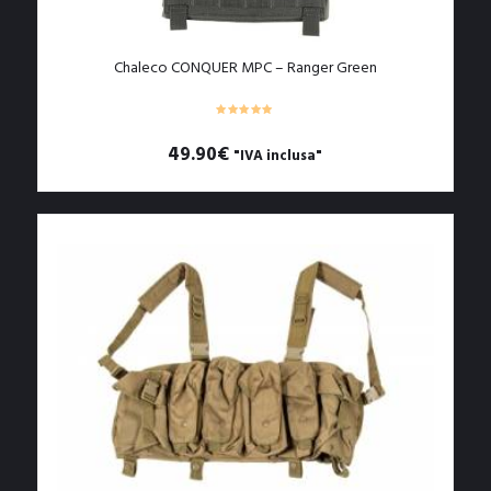
Chaleco CONQUER MPC – Ranger Green
49.90
€
"IVA inclusa"
Questo
prodotto
ha
più
varianti.
Le
opzioni
possono
essere
scelte
nella
pagina
del
prodotto