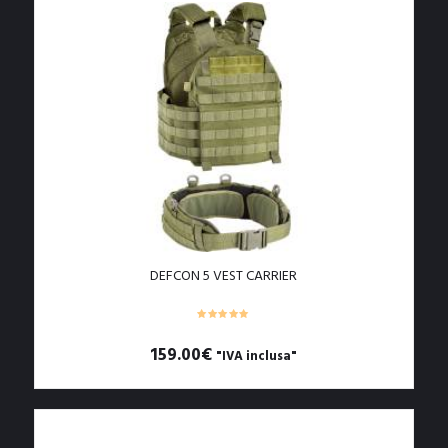
varianti.
Le
opzioni
possono
essere
scelte
nella
pagina
del
prodotto
DEFCON 5 VEST CARRIER
159.00
€
"IVA inclusa"
Questo
prodotto
ha
più