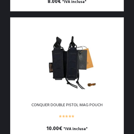
8.00
€
"IVA inclusa"
Questo
prodotto
ha
più
varianti.
Le
opzioni
possono
essere
scelte
nella
pagina
del
prodotto
CONQUER DOUBLE PISTOL MAG POUCH
10.00
€
"IVA inclusa"