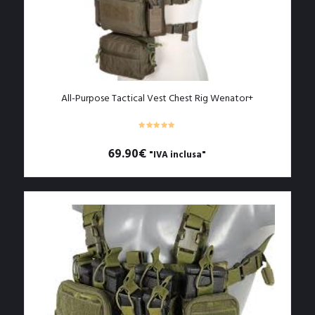
All-Purpose Tactical Vest Chest Rig Wenator+
69.90
€
"IVA inclusa"
Questo
prodotto
ha
più
varianti.
Le
opzioni
possono
essere
scelte