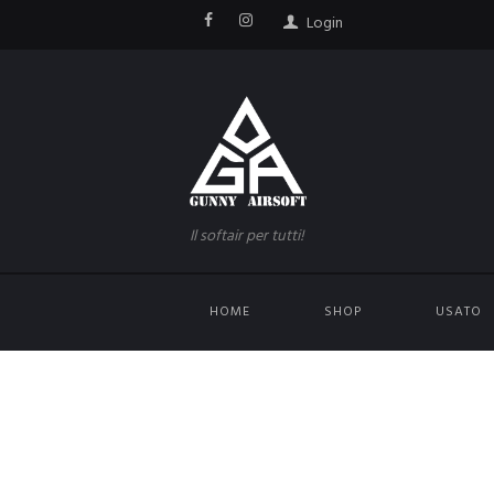
Login
Il softair per tutti!
HOME
SHOP
USATO