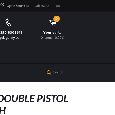
Open hours:
Mar - Sab 10.00 - 20.00
0
 350 8308611
Your cart:
@dagunny.com
0 Items
-
0.00€
OUBLE PISTOL
H