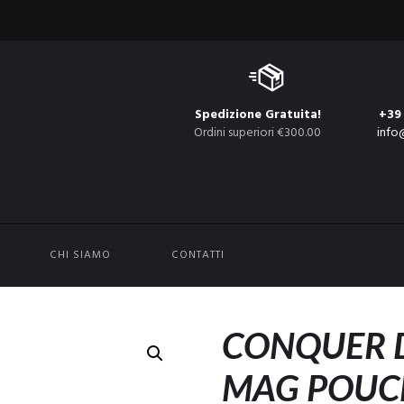
Spedizione Gratuita!
+39
Ordini superiori €300.00
info
CHI SIAMO
CONTATTI
CONQUER D
MAG POUC