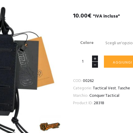
10.00
€
"IVA inclusa"
Colore
CONQUER
AGGIUNGI
DOUBLE
PISTOL
COD:
00262
MAG
Categorie:
Tactical Vest
,
Tasche
POUCH
Marchio:
Conquer Tactical
quantità
Product ID:
28318