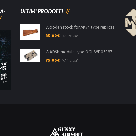
A-
ULTIMI PRODOTTI
Wooden stock for AK74 type replicas
35.00
€
"IVA inclusa"
WADSN module type OGL WD06087
75.00
€
"IVA inclusa"