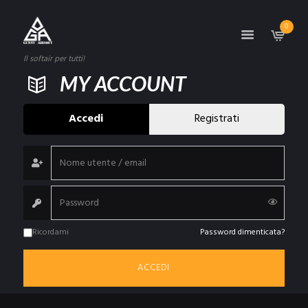
0
Il softair per tutti!
MY ACCOUNT
Accedi
Registrati
Ricordami
Password dimenticata?
ACCEDI