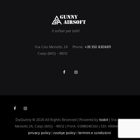
Il softair per tutti!
Via Ciro Menotti, 24
Phone:
+39 350 8308611
Carpi (MO) - 41012
DaGunny © 2026 All Rights Reserved | Powered by
todot
| Via Ciro
Menotti 24, Carpi (MO) - 41012 | P.IVA: 03999240363 | SDI: KRRH6B9 |
privacy policy
|
cookye policy
|
termini e condizioni