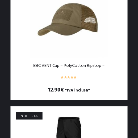
opzioni
possono
essere
scelte
nella
pagina
del
prodotto
BBC VENT Cap – PolyCotton Ripstop –
12.90
€
"IVA inclusa"
Questo
prodotto
ha
più
IN OFFERTA!
varianti.
Le
opzioni