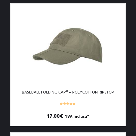
prodotto
ha
più
varianti.
Le
opzioni
possono
essere
scelte
nella
pagina
del
prodotto
BASEBALL FOLDING CAP® – POLYCOTTON RIPSTOP
17.00
€
"IVA inclusa"
Questo
prodotto