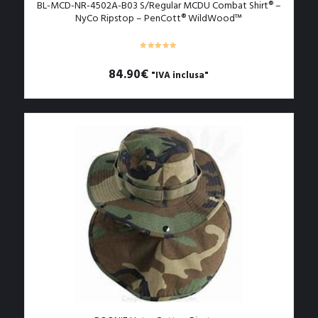
BL-MCD-NR-4502A-B03 S/Regular MCDU Combat Shirt® –
NyCo Ripstop – PenCott® WildWood™
84.90
€
"IVA inclusa"
Questo
prodotto
ha
più
varianti.
Le
opzioni
possono
essere
scelte
nella
pagina
del
prodotto