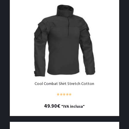
ha
più
varianti.
Le
opzioni
possono
essere
scelte
nella
pagina
del
prodotto
Cool Combat Shirt Stretch Cotton
49.90
€
"IVA inclusa"
Questo
prodotto
ha