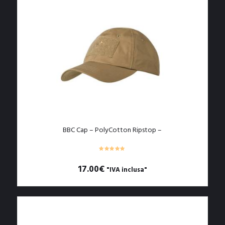
varianti.
Le
opzioni
possono
essere
scelte
nella
pagina
del
prodotto
BBC Cap – PolyCotton Ripstop –
17.00
€
"IVA inclusa"
Questo
prodotto
ha
più
varianti.