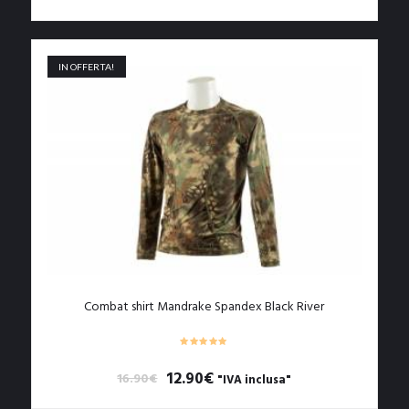
Questo
prodotto
ha
più
IN OFFERTA!
varianti.
Le
opzioni
possono
essere
scelte
nella
pagina
del
prodotto
Combat shirt Mandrake Spandex Black River
Il
Il
12.90
€
16.90
€
"IVA inclusa"
prezzo
prezzo