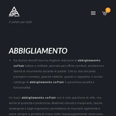
0
Il softair per tutti!
ABBIGLIAMENTO
Da Gunny Airsoft trovi la migliore selezione di
abbigliamento
softair
tattico e militare, pensata per offrire comfort, resistenza e
libertà di movimento durante le partite. Che tu stia cercando
pantaloni mimetici, giacche tattiche, guanti o cappellini, il nostro
catalogo di
abbigliamento softair
ti garantisce qualità e
funzionalità.
Un buon
abbigliamento softair
non è solo questione di stile, ma
anche di praticità e protezione. Materiali robusti e traspiranti, tasche
strategiche e tagli ergonomici permettono di muoverti agilmente e
avere sempre a portata di mano tutto l’equipaggiamento necessario.