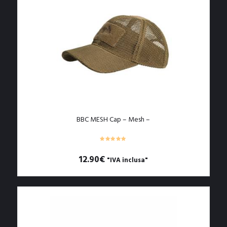
Le
opzioni
possono
essere
scelte
nella
pagina
del
prodotto
BBC MESH Cap – Mesh –
12.90
€
"IVA inclusa"
Questo
prodotto
ha
più
varianti.
Le