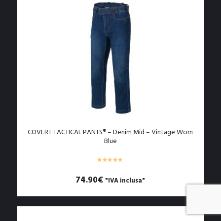
più
varianti.
Le
opzioni
possono
essere
scelte
nella
pagina
del
prodotto
COVERT TACTICAL PANTS® – Denim Mid – Vintage Worn
Blue
74.90
€
"IVA inclusa"
Questo
prodotto
ha