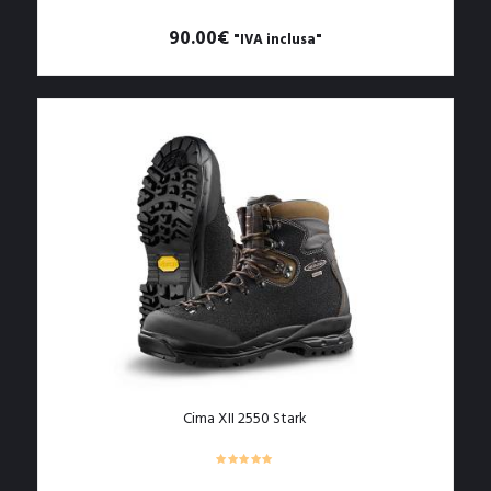
90.00
€
"IVA inclusa"
Questo
prodotto
ha
più
varianti.
Le
opzioni
possono
essere
scelte
nella
pagina
del
prodotto
Cima XII 2550 Stark