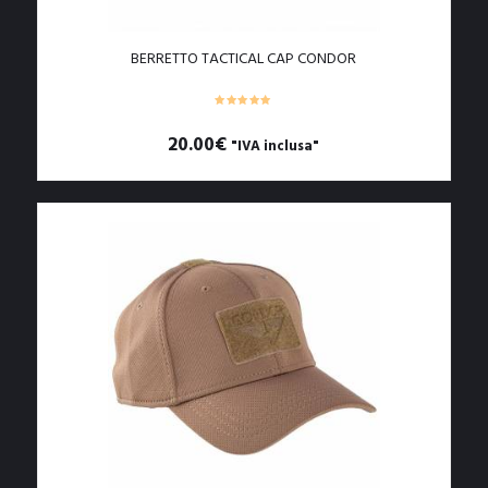
prodotto
BERRETTO TACTICAL CAP CONDOR
20.00
€
"IVA inclusa"
Questo
prodotto
ha
più
varianti.
Le
opzioni
possono
essere
scelte
nella
pagina
del
prodotto