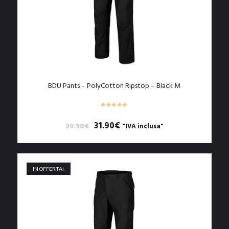
BDU Pants – PolyCotton Ripstop – Black M
Il
Il
31.90
€
39.90
€
"IVA inclusa"
prezzo
prezzo
originale
attuale
era:
è:
39.90€.
31.90€.
IN OFFERTA!