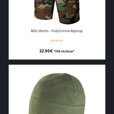
BDU Shorts – PolyCotton Ripstop
32.90
€
"IVA inclusa"
Questo
prodotto
ha
più
varianti.
Le
opzioni
possono
essere
scelte
nella