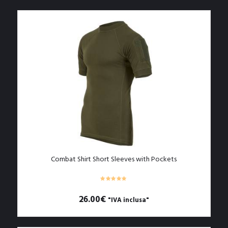
originale
attuale
era:
è:
16.90€.
12.90€.
Combat Shirt Short Sleeves with Pockets
26.00
€
"IVA inclusa"
Questo
prodotto