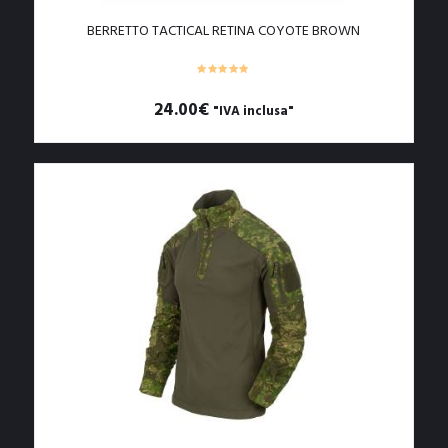
BERRETTO TACTICAL RETINA COYOTE BROWN
24.00
€
"IVA inclusa"
Questo
prodotto
ha
più
varianti.
Le
opzioni
possono
essere
scelte
nella
pagina
del
prodotto