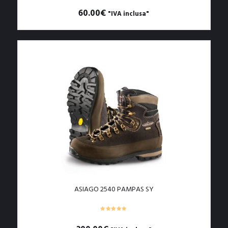
60.00
€
"IVA inclusa"
Questo
prodotto
ha
più
varianti.
Le
opzioni
possono
essere
scelte
nella
pagina
del
prodotto
ASIAGO 2540 PAMPAS SY