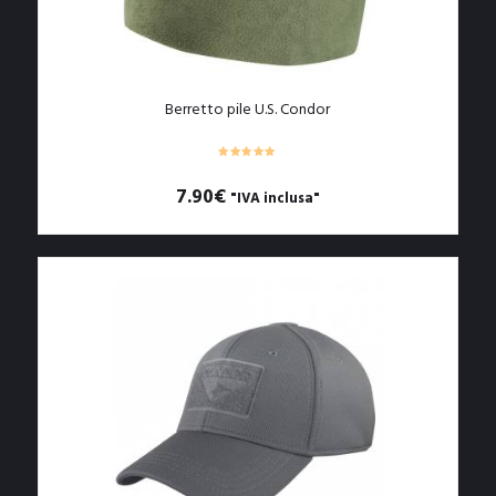
pagina
del
prodotto
Berretto pile U.S. Condor
7.90
€
"IVA inclusa"