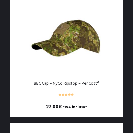
ha
più
varianti.
Le
opzioni
possono
essere
scelte
nella
pagina
del
prodotto
BBC Cap – NyCo Ripstop – PenCott®
22.00
€
"IVA inclusa"
Questo
prodotto
ha
più