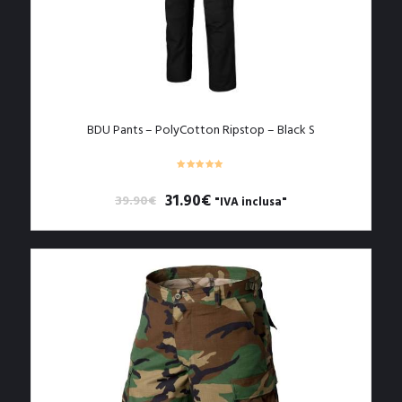
BDU Pants – PolyCotton Ripstop – Black S
Il
Il
31.90
€
39.90
€
"IVA inclusa"
prezzo
prezzo
originale
attuale
era:
è:
39.90€.
31.90€.