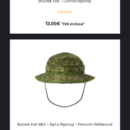
BOONIE Hat – Cotton Ripstop
13.00
€
"IVA inclusa"
Questo
prodotto
ha
più
varianti.
Le
opzioni
possono
essere
scelte
nella
pagina
del
prodotto
Boonie Hat Mk2 – NyCo Ripstop – Pencott Wildwood