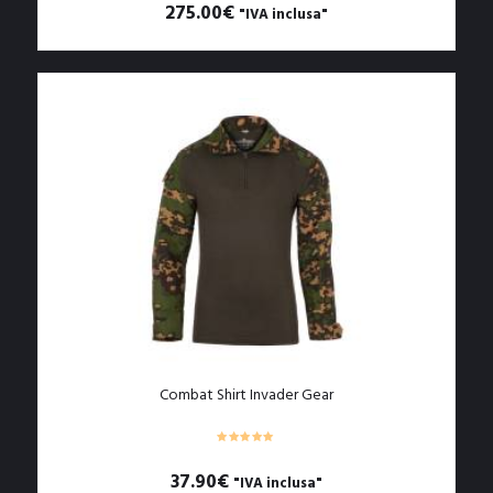
275.00
€
"IVA inclusa"
Questo
prodotto
ha
più
varianti.
Le
opzioni
possono
essere
scelte
nella
pagina
del
prodotto
Combat Shirt Invader Gear
37.90
€
"IVA inclusa"