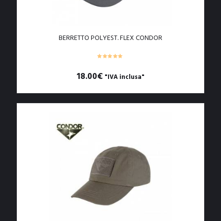
BERRETTO POLYEST. FLEX CONDOR
18.00
€
"IVA inclusa"
Questo
prodotto
ha
più
varianti.
Le
opzioni
possono
essere
scelte
nella
pagina
del