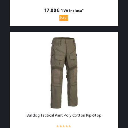
17.00
€
"IVA inclusa"
Questo
Scegli
prodotto
ha
più
varianti.
Le
opzioni
possono
essere
scelte
nella
pagina
del
prodotto
Bulldog Tactical Pant Poly Cotton Rip-Stop