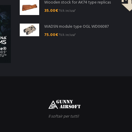
Wooden stock for AK74 type replicas
35.00
€
"IVA inclusa"
WADSN module type OGL WD06087
75.00
€
"IVA inclusa"
Il softair per tutti!