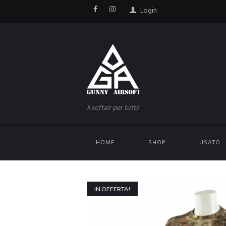
Login
Il softair per tutti!
HOME
SHOP
USATO
IN OFFERTA!