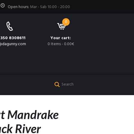
Open hours:
Mar - Sab 10.00 - 20.00
0
 350 8308611
Your cart:
@dagunny.com
0 Items
-
0.00€
rt Mandrake
ck River