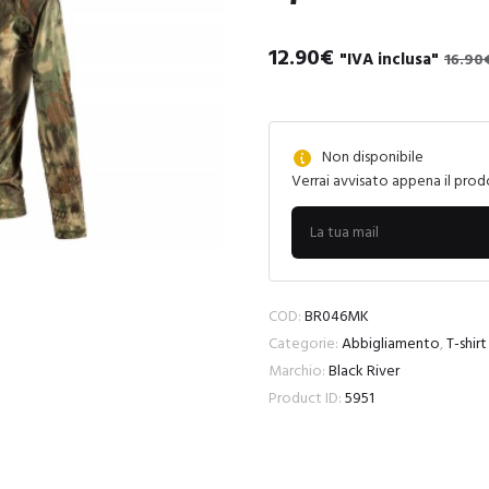
Il
Il
12.90
€
"IVA inclusa"
16.90
prezzo
prezzo
originale
attuale
era:
è:
Non disponibile
16.90€.
12.90€.
Verrai avvisato appena il prod
COD:
BR046MK
Categorie:
Abbigliamento
,
T-shirt
Marchio:
Black River
Product ID:
5951