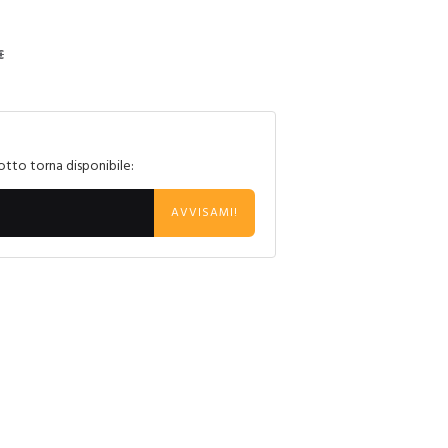
€
otto torna disponibile:
AVVISAMI!