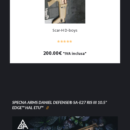
Scar-H D-boys
200.00
€
"IVA inclusa"
SPECNA ARMS DANIEL DEFENSE® SA-E27 RIS III 10.5”
EDGE™ HAL ETU™