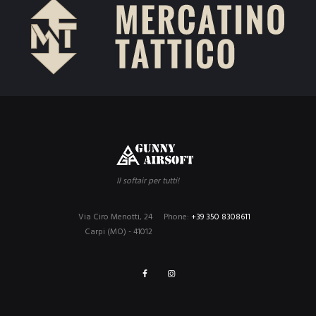
Il softair per tutti!
Via Ciro Menotti, 24
Phone:
+39 350 8308611
Carpi (MO) - 41012