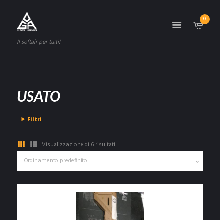
0
Il softair per tutti!
USATO
Filtri
Visualizzazione di 6 risultati