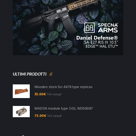
ULTIMI PRODOTTI
Wooden stock for AK74 type replicas
35.00
€
"IVA inclusa"
WADSN module type OGL WD06087
75.00
€
"IVA inclusa"