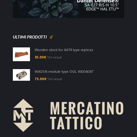
ULTIMI PRODOTTI
Wooden stock for AK74 type replicas
35.00
€
"IVA inclusa"
WADSN module type OGL WD06087
75.00
€
"IVA inclusa"