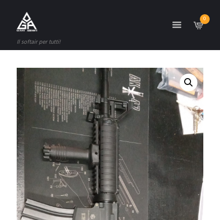
0
Il softair per tutti!