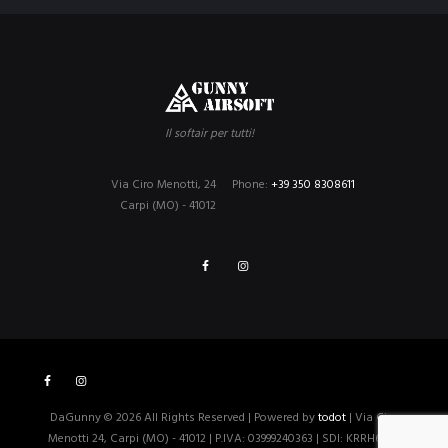
Il softair per tutti!
Via Ciro Menotti, 24
Phone:
+39 350 8308611
Carpi (MO) - 41012
DaGunny © 2026 All Rights Reserved | Powered by
todot
| Via Ciro
Menotti 24, Carpi (MO) - 41012 | P.IVA: 03999240363 | SDI: KRRH6B9 |