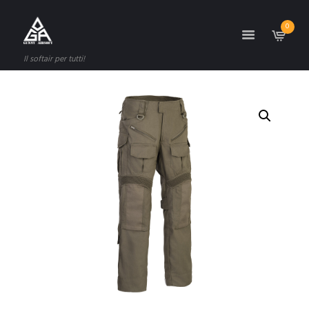
0
Il softair per tutti!