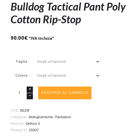
Bulldog Tactical Pant Poly
Cotton Rip-Stop
90.00
€
"IVA inclusa"
Taglia
Colore
Bulldog
AGGIUNGI AL CARRELLO
Tactical
Pant
Poly
COD:
00219
Cotton
Categorie:
Abbigliamento
,
Pantaloni
Rip-
Marchio:
Defcon 5
Stop
Product ID:
25007
quantità