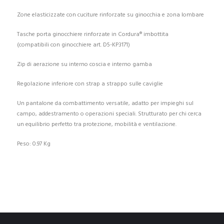
Zone elasticizzate con cuciture rinforzate su ginocchia e zona lombare
Tasche porta ginocchiere rinforzate in Cordura® imbottita
(compatibili con ginocchiere art. D5-KP3171)
Zip di aerazione su interno coscia e interno gamba
Regolazione inferiore con strap a strappo sulle caviglie
Un pantalone da combattimento versatile, adatto per impieghi sul
campo, addestramento o operazioni speciali. Strutturato per chi cerca
un equilibrio perfetto tra protezione, mobilità e ventilazione.
Peso: 0.97 Kg