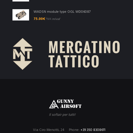
WADSN module type OGL WD06087
75.00
€
"IVA inclusa"
Il softair per tutti!
Via Ciro Menotti, 24
Phone:
+39 350 8308611