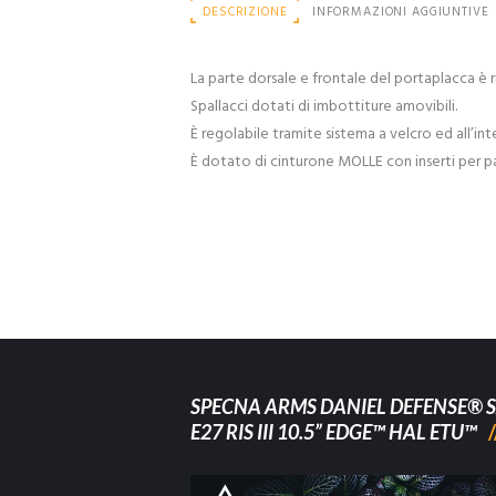
DESCRIZIONE
INFORMAZIONI AGGIUNTIVE
La parte dorsale e frontale del portaplacca è 
Spallacci dotati di imbottiture amovibili.
È regolabile tramite sistema a velcro ed all’in
È dotato di cinturone MOLLE con inserti per p
SPECNA ARMS DANIEL DEFENSE® S
E27 RIS III 10.5” EDGE™ HAL ETU™