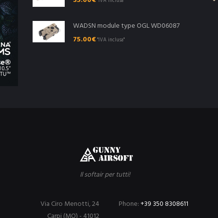
35.00
€
"IVA inclusa"
WADSN module type OGL WD06087
75.00
€
"IVA inclusa"
Il softair per tutti!
Via Ciro Menotti, 24
Phone:
+39 350 8308611
Carpi (MO) - 41012