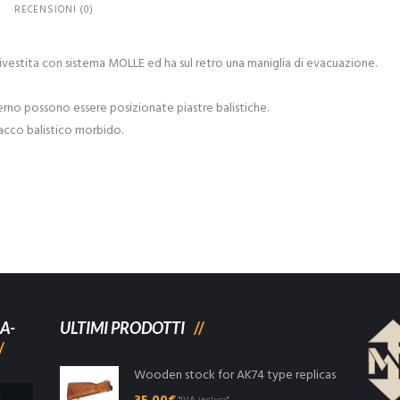
RECENSIONI (0)
rivestita con sistema MOLLE ed ha sul retro una maniglia di evacuazione.
terno possono essere posizionate piastre balistiche.
acco balistico morbido.
A-
ULTIMI PRODOTTI
Wooden stock for AK74 type replicas