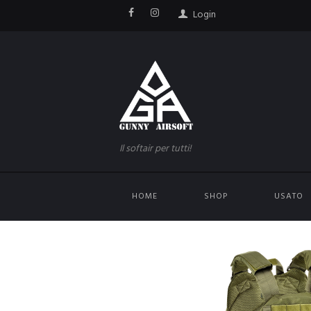
Login
Il softair per tutti!
HOME
SHOP
USATO