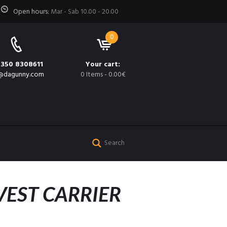
Open hours:
Mar - Sab 10.00 - 20.00
0
 350 8308611
Your cart:
@dagunny.com
0 Items
-
0.00€
VEST CARRIER