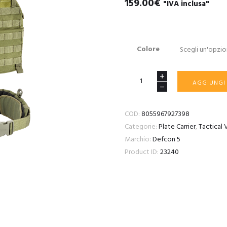
159.00
€
"IVA inclusa"
Colore
DEFCON
AGGIUNGI
5
VEST
COD:
8055967927398
CARRIER
Categorie:
Plate Carrier
,
Tactical 
quantità
Marchio:
Defcon 5
Product ID:
23240