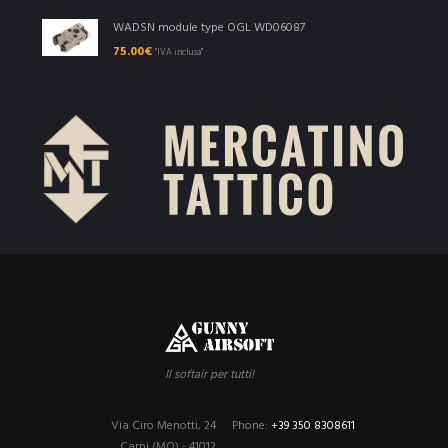
WADSN module type OGL WD06087
75.00
€
"IVA inclusa"
Il softair per tutti!
Via Ciro Menotti, 24
Phone:
+39 350 8308611
Carpi (MO) - 41012