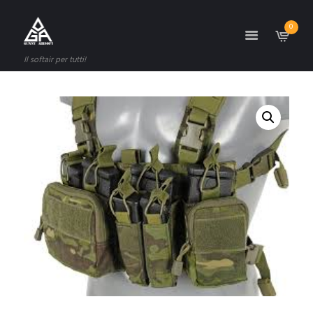
0
Il softair per tutti!