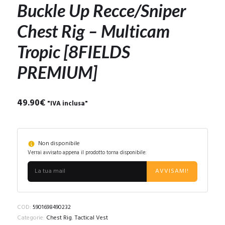
Buckle Up Recce/Sniper
Chest Rig – Multicam
Tropic [8FIELDS
PREMIUM]
49.90
€
"IVA inclusa"
Non disponibile
Verrai avvisato appena il prodotto torna disponibile:
AVVISAMI!
COD:
5901698490232
Categorie:
Chest Rig
,
Tactical Vest