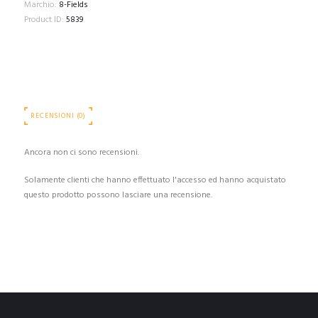
Marchio:
8-Fields
Product ID:
5839
RECENSIONI (0)
Ancora non ci sono recensioni.
Solamente clienti che hanno effettuato l'accesso ed hanno acquistato
questo prodotto possono lasciare una recensione.