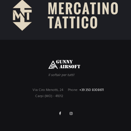
Il softair per tutti!
Via Ciro Menotti, 24
Phone:
+39 350 8308611
Carpi (MO) - 41012