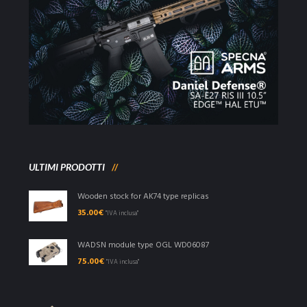
ULTIMI PRODOTTI
Wooden stock for AK74 type replicas
35.00
€
"IVA inclusa"
WADSN module type OGL WD06087
75.00
€
"IVA inclusa"