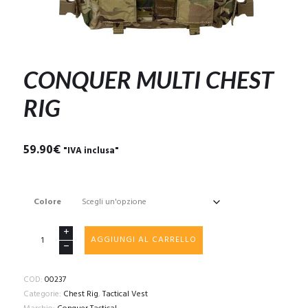
CONQUER MULTI CHEST
RIG
59.90
€
"IVA inclusa"
Colore
CONQUER
AGGIUNGI AL CARRELLO
MULTI
CHEST
RIG
COD:
00237
quantità
Categorie:
Chest Rig
,
Tactical Vest