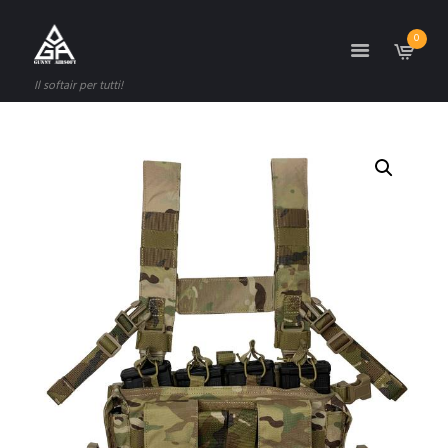
0
Il softair per tutti!