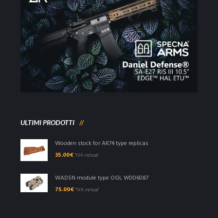
ULTIMI PRODOTTI
Wooden stock for AK74 type replicas
35.00
€
"IVA inclusa"
WADSN module type OGL WD06087
75.00
€
"IVA inclusa"