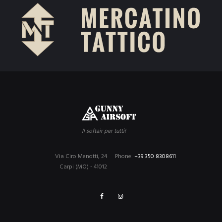
Il softair per tutti!
Via Ciro Menotti, 24
Phone:
+39 350 8308611
Carpi (MO) - 41012