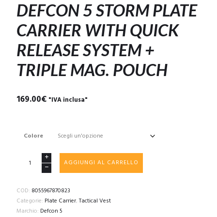
DEFCON 5 STORM PLATE
CARRIER WITH QUICK
RELEASE SYSTEM +
TRIPLE MAG. POUCH
169.00
€
"IVA inclusa"
Colore
DEFCON
AGGIUNGI AL CARRELLO
5
STORM
PLATE
COD:
8055967870823
CARRIER
Categorie:
Plate Carrier
,
Tactical Vest
WITH
Marchio:
Defcon 5