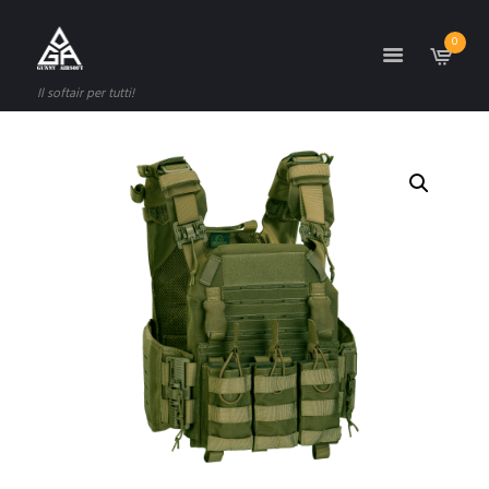
0
Il softair per tutti!