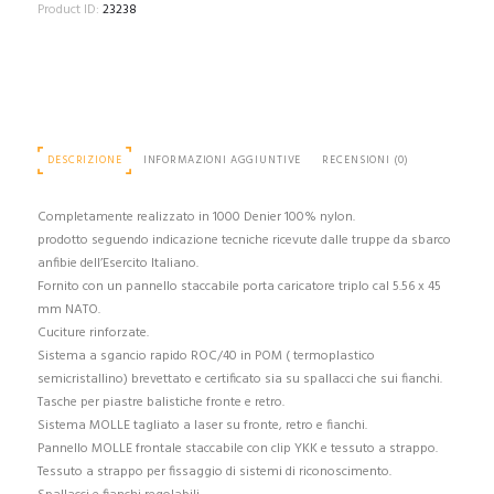
QUICK
Product ID:
23238
RELEASE
SYSTEM
+
TRIPLE
MAG.
POUCH
DESCRIZIONE
INFORMAZIONI AGGIUNTIVE
RECENSIONI (0)
quantità
Completamente realizzato in 1000 Denier 100% nylon.
prodotto seguendo indicazione tecniche ricevute dalle truppe da sbarco
anfibie dell’Esercito Italiano.
Fornito con un pannello staccabile porta caricatore triplo cal 5.56 x 45
mm NATO.
Cuciture rinforzate.
Sistema a sgancio rapido ROC/40 in POM ( termoplastico
semicristallino) brevettato e certificato sia su spallacci che sui fianchi.
Tasche per piastre balistiche fronte e retro.
Sistema MOLLE tagliato a laser su fronte, retro e fianchi.
Pannello MOLLE frontale staccabile con clip YKK e tessuto a strappo.
Tessuto a strappo per fissaggio di sistemi di riconoscimento.