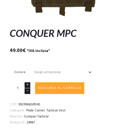
CONQUER MPC
49.00
€
"IVA inclusa"
Colore
CONQUER
AGGIUNGI AL CARRELLO
MPC
quantità
COD:
9501986041045
Categorie:
Plate Carrier
,
Tactical Vest
Marchio:
Conquer Tactical
Product ID:
24987