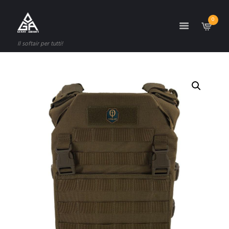
0
Il softair per tutti!