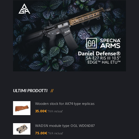
ULTIMI PRODOTTI
Wooden stock for AK74 type replicas
35.00
€
"IVA inclusa"
WADSN module type OGL WD06087
75.00
€
"IVA inclusa"