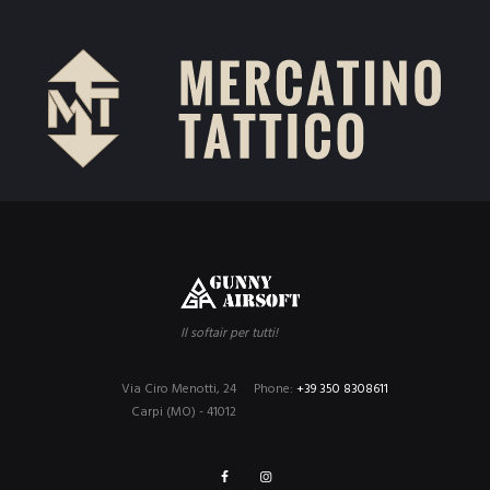
Il softair per tutti!
Via Ciro Menotti, 24
Phone:
+39 350 8308611
Carpi (MO) - 41012