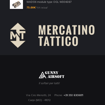
WADSN module type OGL WD06087
75.00
€
"IVA inclusa"
Il softair per tutti!
Via Ciro Menotti, 24
Phone:
+39 350 8308611
Carpi (MO) - 41012