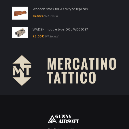
Wooden stock for AK74 type replicas
35.00
€
"IVA inclusa"
WADSN module type OGL WD06087
75.00
€
"IVA inclusa"