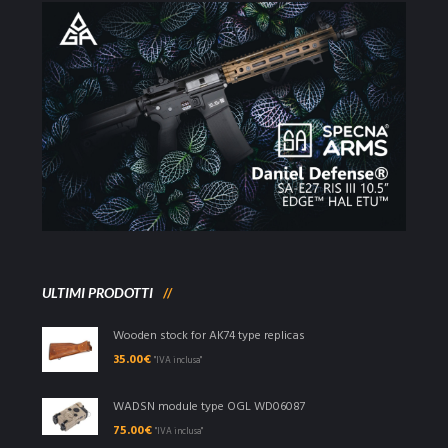
ULTIMI PRODOTTI
Wooden stock for AK74 type replicas
35.00
€
"IVA inclusa"
WADSN module type OGL WD06087
75.00
€
"IVA inclusa"