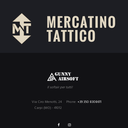
Il softair per tutti!
Via Ciro Menotti, 24
Phone:
+39 350 8308611
Carpi (MO) - 41012