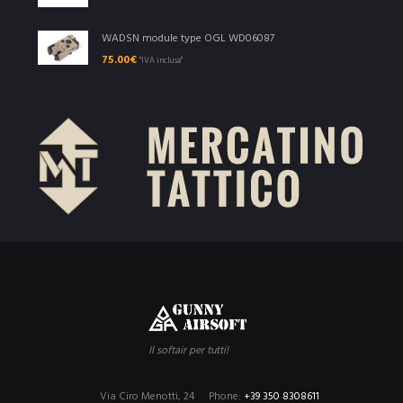
WADSN module type OGL WD06087
75.00
€
"IVA inclusa"
Il softair per tutti!
Via Ciro Menotti, 24
Phone:
+39 350 8308611