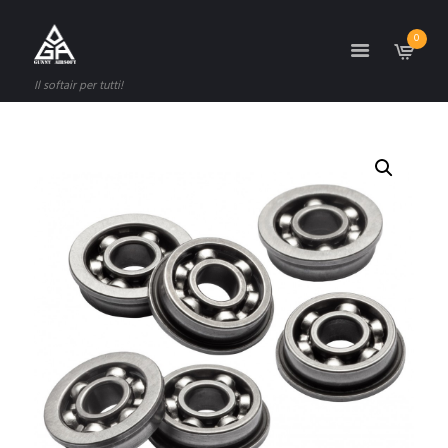
0
Il softair per tutti!