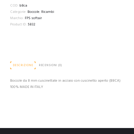
COD:
b8ca
Categorie:
Boccole
,
Ricambi
Marchio:
FPS softair
Product ID:
5832
DESCRIZIONE
RECENSIONI (0)
Boccole da 8 mm cuscinettate in acciaio con cuscinetto aperto (B8CA)
100% MADE IN ITALY