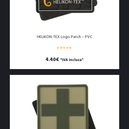
HELIKON-TEX Logo Patch – PVC
4.40
€
"IVA inclusa"
Questo
prodotto
ha
più
varianti.
Le
opzioni
possono
essere
scelte
nella