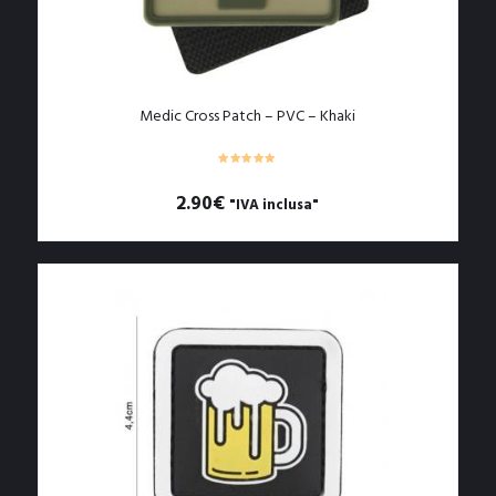
pagina
del
prodotto
Medic Cross Patch – PVC – Khaki
2.90
€
"IVA inclusa"