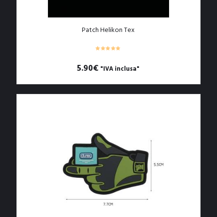
Patch Helikon Tex
5.90
€
"IVA inclusa"
Questo
prodotto
ha
più
varianti.
Le
opzioni
possono
essere
scelte
nella
pagina
del
prodotto