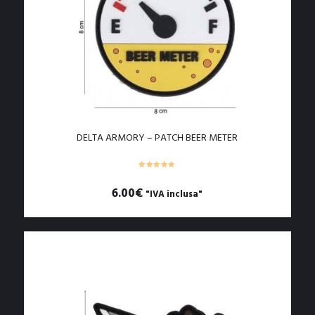
opzioni
possono
essere
scelte
nella
pagina
del
prodotto
DELTA ARMORY – PATCH BEER METER
6.00
€
"IVA inclusa"