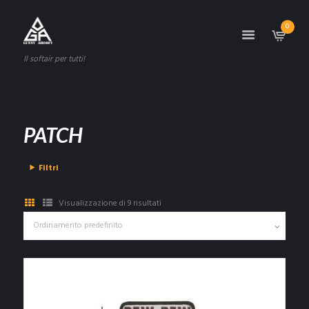
0
Il softair per tutti!
PATCH
Filtri
Visualizzazione di 9 risultati