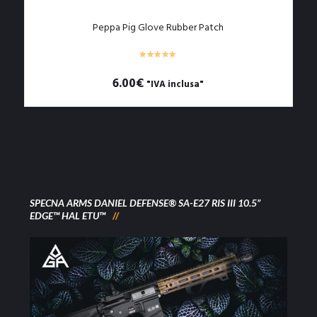
Peppa Pig Glove Rubber Patch
6.00
€
"IVA inclusa"
SPECNA ARMS DANIEL DEFENSE® SA-E27 RIS III 10.5”
EDGE™ HAL ETU™