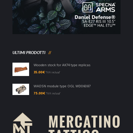
ULTIMI PRODOTTI
Wooden stock for AK74 type replicas
35.00
€
"IVA inclusa"
WADSN module type OGL WD06087
75.00
€
"IVA inclusa"