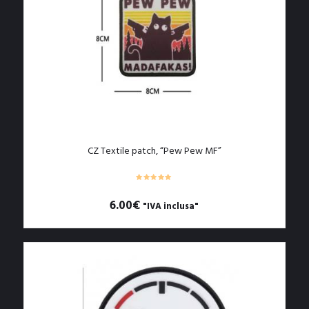
CZ Textile patch, “Pew Pew MF”
6.00
€
"IVA inclusa"
Questo
prodotto
ha
più
varianti.
Le