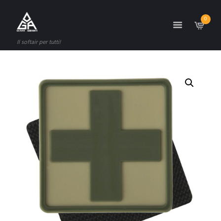
0
Il softair per tutti!