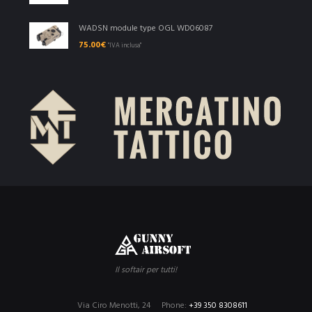
WADSN module type OGL WD06087
75.00
€
"IVA inclusa"
Il softair per tutti!
Via Ciro Menotti, 24
Phone:
+39 350 8308611