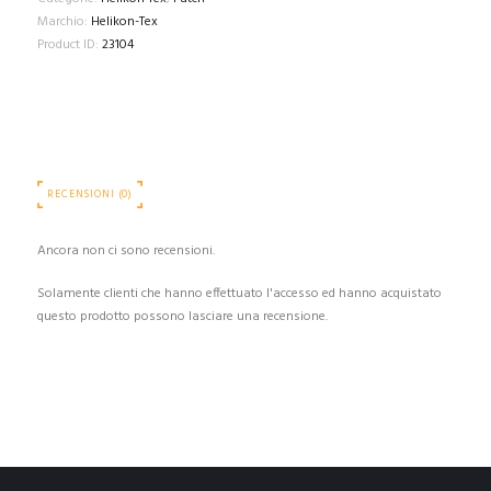
Marchio:
Helikon-Tex
Product ID:
23104
RECENSIONI (0)
Ancora non ci sono recensioni.
Solamente clienti che hanno effettuato l'accesso ed hanno acquistato
questo prodotto possono lasciare una recensione.