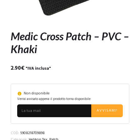
Medic Cross Patch – PVC –
Khaki
2.90
€
"IVA inclusa"
Non disponibile
Verrai avvisato appena il prodotto torna disponibile:
AVVISAMI!
COD:
5908218709898
Categorie:
Helikon Tex
,
Patch