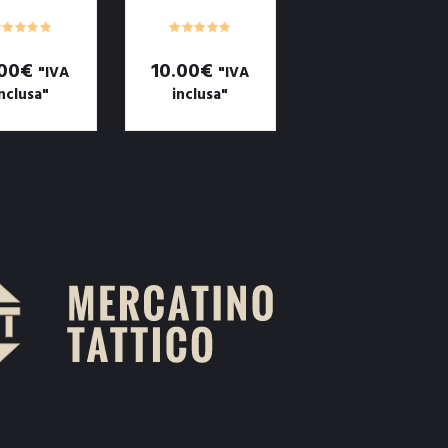
FMA
.00
€
10.00
€
"IVA
"IVA
nclusa"
inclusa"