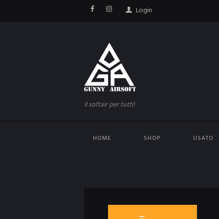
Login
Il softair per tutti!
HOME
SHOP
USATO