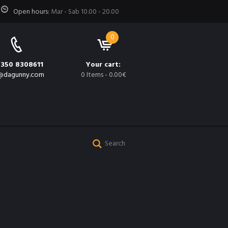
Open hours:
Mar - Sab 10.00 - 20.00
0
 350 8308611
Your cart:
@dagunny.com
0 Items
-
0.00€