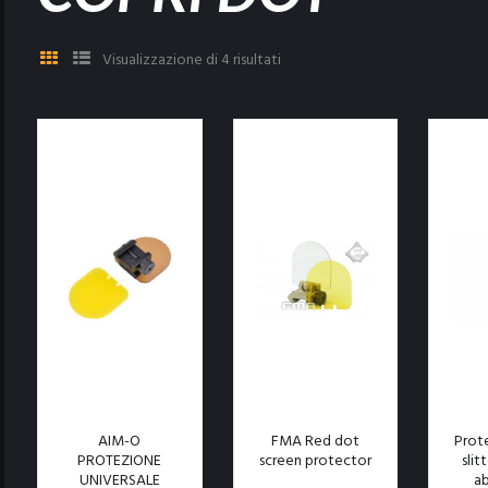
Visualizzazione di 4 risultati
AIM-O
FMA Red dot
Prot
PROTEZIONE
screen protector
slit
UNIVERSALE
ab