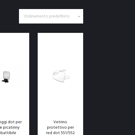
eggi dot per
Vetrino
te picatinny
protettivo per
battibile
red dot 551/552