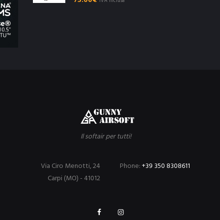
75.00
€
"IVA inclusa"
Il softair per tutti!
Via Ciro Menotti, 24
Phone:
+39 350 8308611
Carpi (MO) - 41012