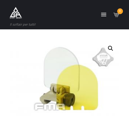
0
Il softair per tutti!