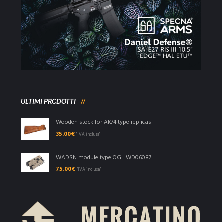
ULTIMI PRODOTTI
Wooden stock for AK74 type replicas
35.00
€
"IVA inclusa"
WADSN module type OGL WD06087
75.00
€
"IVA inclusa"