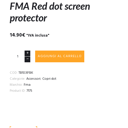
FMA Red dot screen
protector
14.90
€
"IVA inclusa"
FMA
AGGIUNGI AL CARRELLO
Red
dot
screen
COD:
TB1039'BK
protector
Categorie:
Accessori
,
Copri dot
quantità
Marchio:
Fma
Product ID:
7175