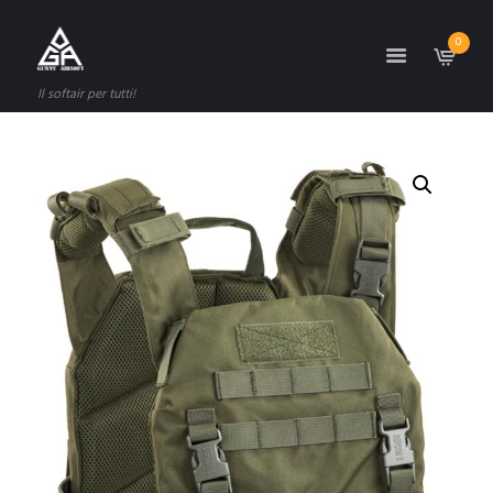
0
Il softair per tutti!