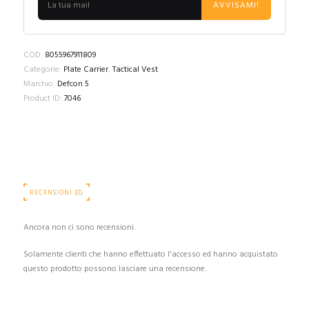
AVVISAMI!
COD:
8055967911809
Categorie:
Plate Carrier
,
Tactical Vest
Marchio:
Defcon 5
Product ID:
7046
RECENSIONI (0)
Ancora non ci sono recensioni.
Solamente clienti che hanno effettuato l'accesso ed hanno acquistato
questo prodotto possono lasciare una recensione.