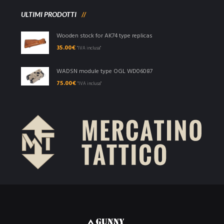
ULTIMI PRODOTTI
Wooden stock for AK74 type replicas
35.00
€
"IVA inclusa"
WADSN module type OGL WD06087
75.00
€
"IVA inclusa"