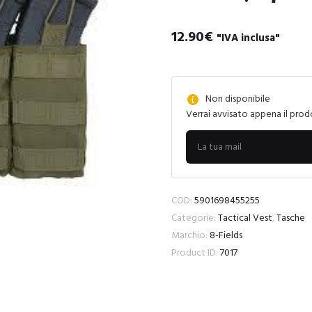
12.90
€
"IVA inclusa"
Non disponibile
Verrai avvisato appena il prod
COD:
5901698455255
Categorie:
Tactical Vest
,
Tasche
Marchio:
8-Fields
Product ID:
7017