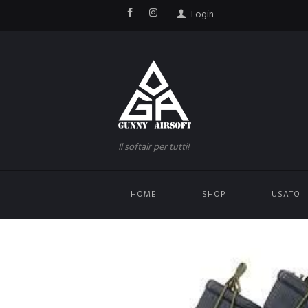
Login
Il softair per tutti!
HOME
SHOP
USATO