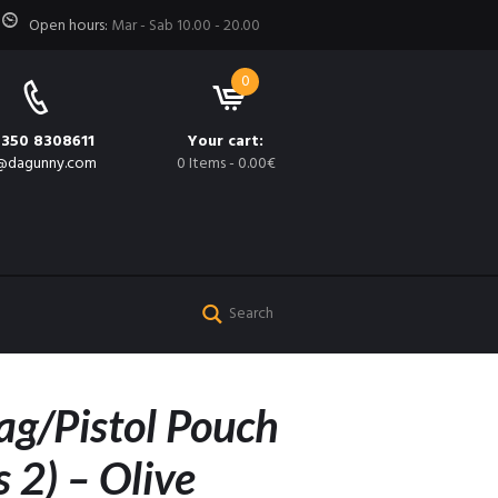
Open hours:
Mar - Sab 10.00 - 20.00
0
 350 8308611
Your cart:
@dagunny.com
0 Items
-
0.00€
ag/Pistol Pouch
s 2) – Olive