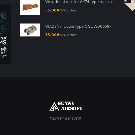
Wooden stock for AK74 type replicas
35.00
€
"IVA inclusa"
WADSN module type OGL WD06087
75.00
€
"IVA inclusa"
Il softair per tutti!