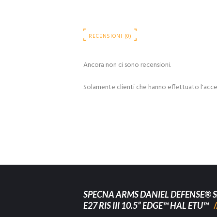
RECENSIONI (0)
Ancora non ci sono recensioni.
Solamente clienti che hanno effettuato l'acc
SPECNA ARMS DANIEL DEFENSE® S
E27 RIS III 10.5” EDGE™ HAL ETU™