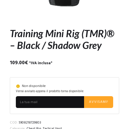
Training Mini Rig (TMR)®
– Black / Shadow Grey
109.00
€
"IVA inclusa"
Non disponibile
Verrai avvisato appena il prodotto torna disponibile:
AVVISAMI!
COD:
5908218729803
Categorie:
Chest Rig
,
Tactical Vest