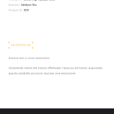
Marchio:
Helikon-Tex
Product ID:
7011
RECENSIONI (0)
Ancora non ci sono recensioni.
Solamente clienti che hanno effettuato l'accesso ed hanno acquistato
questo prodotto possono lasciare una recensione.