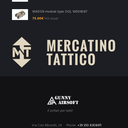
WADSN module type OGL WD06087
75.00
€
"IVA inclusa"
Il softair per tutti!
Via Ciro Menotti, 24
Phone:
+39 350 8308611