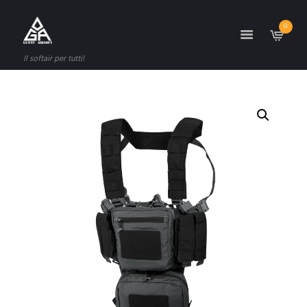
0
Il softair per tutti!