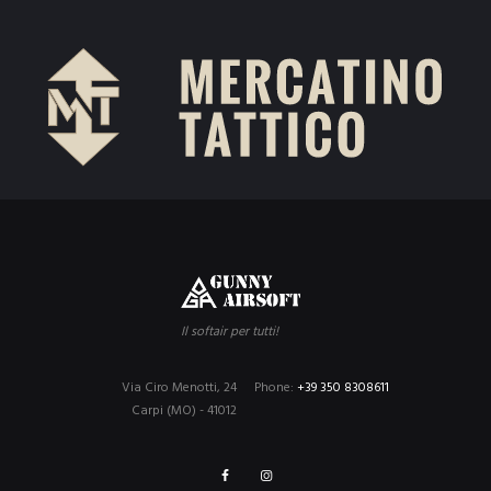
Il softair per tutti!
Via Ciro Menotti, 24
Phone:
+39 350 8308611
Carpi (MO) - 41012