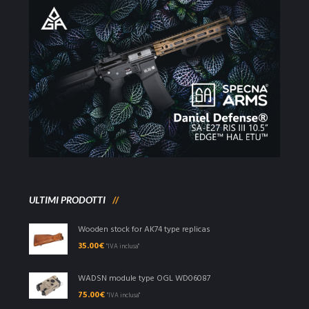
ULTIMI PRODOTTI
Wooden stock for AK74 type replicas
35.00
€
"IVA inclusa"
WADSN module type OGL WD06087
75.00
€
"IVA inclusa"