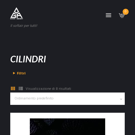
0
Il softair per tutti!
CILINDRI
Filtri
Visualizzazione di 8 risultati