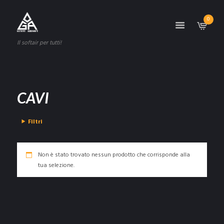
0
Il softair per tutti!
CAVI
Filtri
Non è stato trovato nessun prodotto che corrisponde alla
tua selezione.