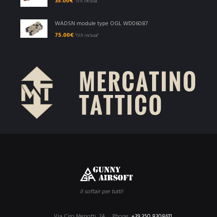
35.00
€
"IVA inclusa"
WADSN module type OGL WD06087
75.00
€
"IVA inclusa"
Il softair per tutti!
Via Ciro Menotti, 24
Phone:
+39 350 8308611