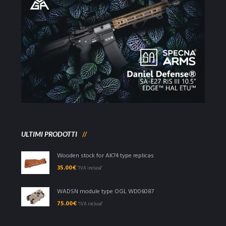
ULTIMI PRODOTTI
Wooden stock for AK74 type replicas
35.00
€
"IVA inclusa"
WADSN module type OGL WD06087
75.00
€
"IVA inclusa"