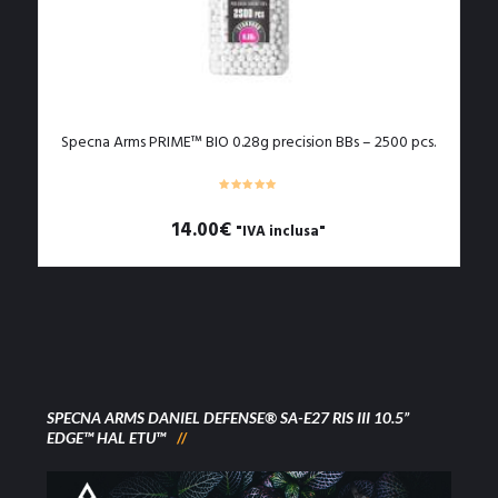
Specna Arms PRIME™ BIO 0.28g precision BBs – 2500 pcs.
14.00
€
"IVA inclusa"
SPECNA ARMS DANIEL DEFENSE® SA-E27 RIS III 10.5”
EDGE™ HAL ETU™