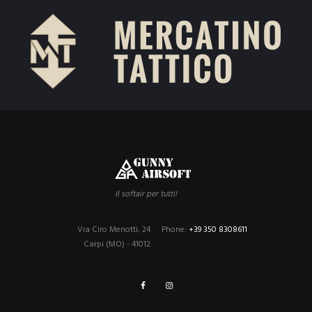
Il softair per tutti!
Via Ciro Menotti, 24
Phone:
+39 350 8308611
Carpi (MO) - 41012