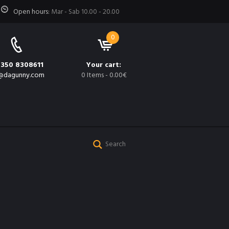
Open hours:
Mar - Sab 10.00 - 20.00
0
 350 8308611
Your cart:
@dagunny.com
0 Items
-
0.00€