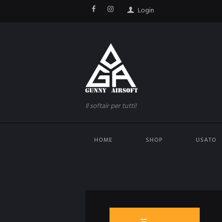
Login
Il softair per tutti!
HOME
SHOP
USATO