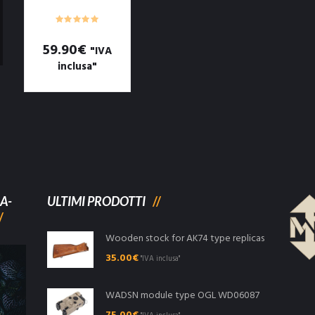
ARGER FOR
LIPO/LIFE/NIMH/
NICD/PB
59.90
€
"IVA
inclusa"
A-
ULTIMI PRODOTTI
Wooden stock for AK74 type replicas
35.00
€
"IVA inclusa"
WADSN module type OGL WD06087