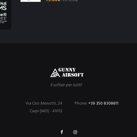
75.00
€
"IVA inclusa"
Il softair per tutti!
Via Ciro Menotti, 24
Phone:
+39 350 8308611
Carpi (MO) - 41012