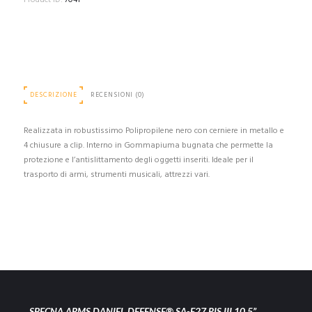
Product ID:
7041
DESCRIZIONE
RECENSIONI (0)
Realizzata in robustissimo Polipropilene nero con cerniere in metallo e
4 chiusure a clip. Interno in Gommapiuma bugnata che permette la
protezione e l’antislittamento degli oggetti inseriti. Ideale per il
trasporto di armi, strumenti musicali, attrezzi vari.
SPECNA ARMS DANIEL DEFENSE® SA-E27 RIS III 10.5”