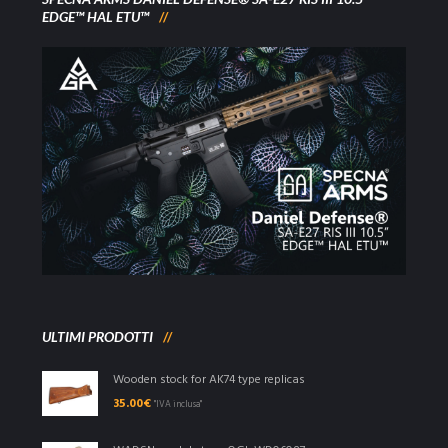
EDGE™ HAL ETU™
ULTIMI PRODOTTI
Wooden stock for AK74 type replicas
35.00
€
"IVA inclusa"