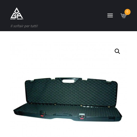
0
Il softair per tutti!