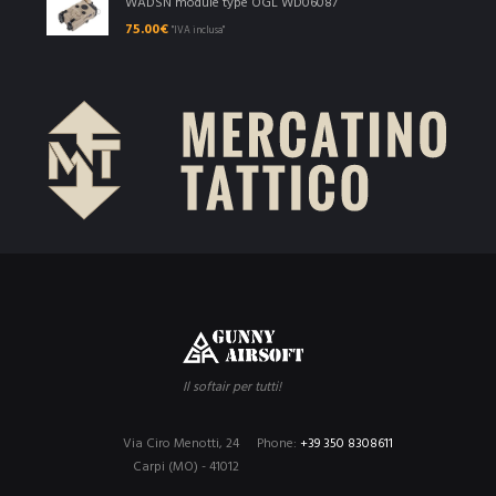
WADSN module type OGL WD06087
75.00
€
"IVA inclusa"
Il softair per tutti!
Via Ciro Menotti, 24
Phone:
+39 350 8308611
Carpi (MO) - 41012