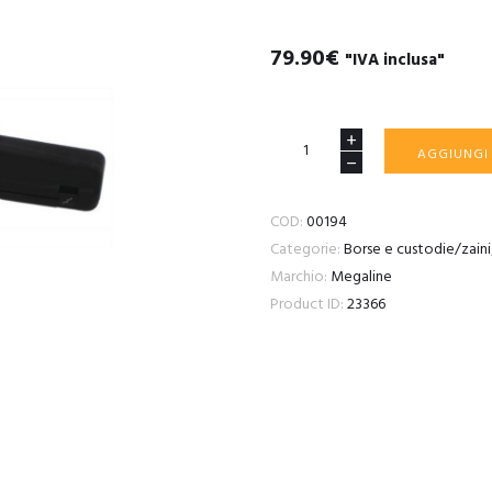
79.90
€
"IVA inclusa"
Valigetta
AGGIUNGI
Megaline
X
COD:
00194
CARABINA
Categorie:
Borse e custodie/zaini
140X30X11
Marchio:
Megaline
quantità
Product ID:
23366