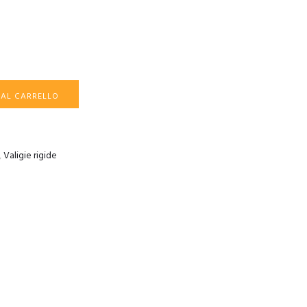
 AL CARRELLO
,
Valigie rigide