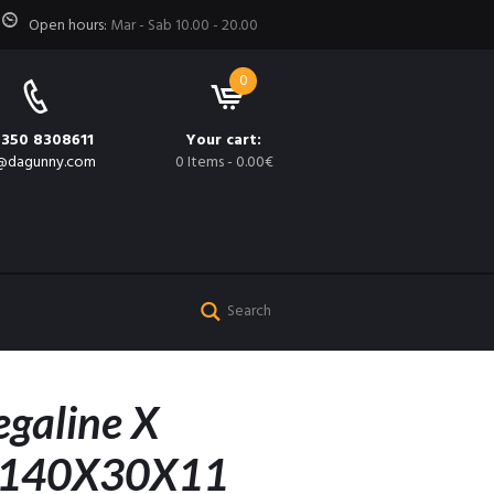
Open hours:
Mar - Sab 10.00 - 20.00
0
 350 8308611
Your cart:
@dagunny.com
0 Items
-
0.00€
egaline X
 140X30X11