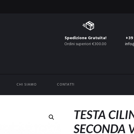
Spedizione Gratuita!
+39
Ordini superiori €300.00
info
CHI SIAMO
CONTATTI
TESTA CILI
SECONDA V