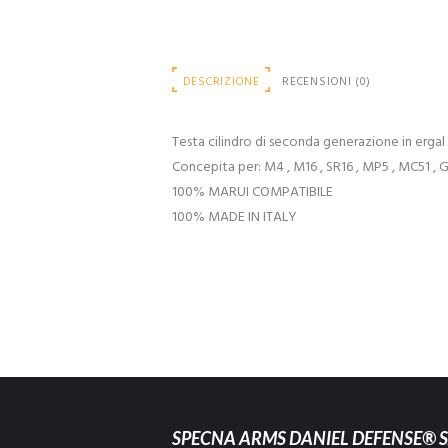
DESCRIZIONE
RECENSIONI (0)
Testa cilindro di seconda generazione in ergal
Concepita per: M4 , M16 , SR16 , MP5 , MC51 , G
100% MARUI COMPATIBILE
100% MADE IN ITALY
SPECNA ARMS DANIEL DEFENSE® S