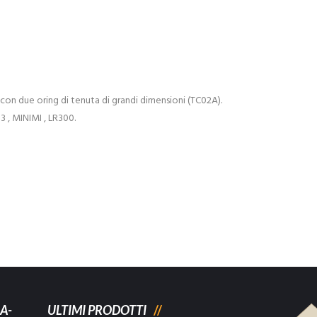
DI
TENUTA
(TC02A)
quantità
 con due oring di tenuta di grandi dimensioni (TC02A).
3 , MINIMI , LR300.
A-
ULTIMI PRODOTTI