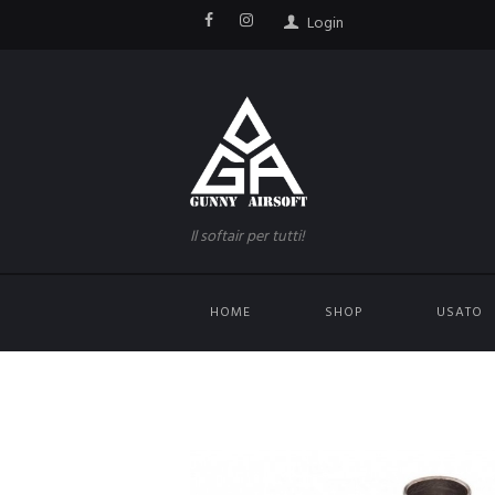
Login
Il softair per tutti!
HOME
SHOP
USATO