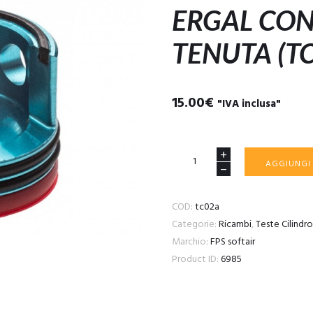
ERGAL CON
TENUTA (T
15.00
€
"IVA inclusa"
TESTA
AGGIUNGI
CILINDRO
DI
COD:
tc02a
SECONDA
Categorie:
Ricambi
,
Teste Cilindro
VERSIONE
Marchio:
FPS softair
IN
Product ID:
6985
ERGAL
CON
DUE
ORING