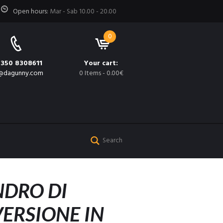
Open hours:
Mar - Sab 10.00 - 20.00
0
 350 8308611
Your cart:
@dagunny.com
0 Items
-
0.00€
NDRO DI
ERSIONE IN