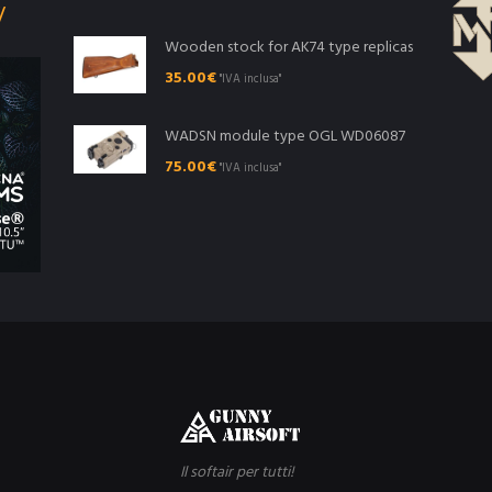
Wooden stock for AK74 type replicas
35.00
€
"IVA inclusa"
WADSN module type OGL WD06087
75.00
€
"IVA inclusa"
Il softair per tutti!