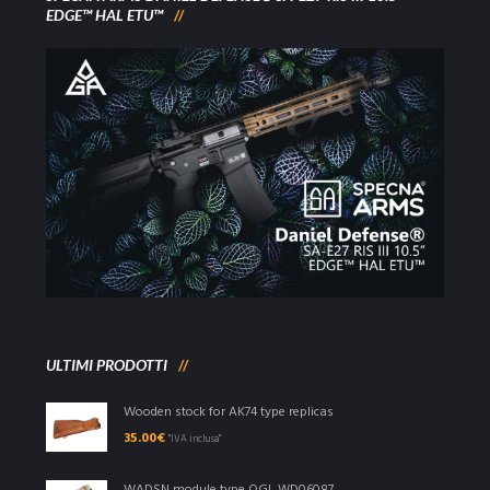
EDGE™ HAL ETU™
ULTIMI PRODOTTI
Wooden stock for AK74 type replicas
35.00
€
"IVA inclusa"