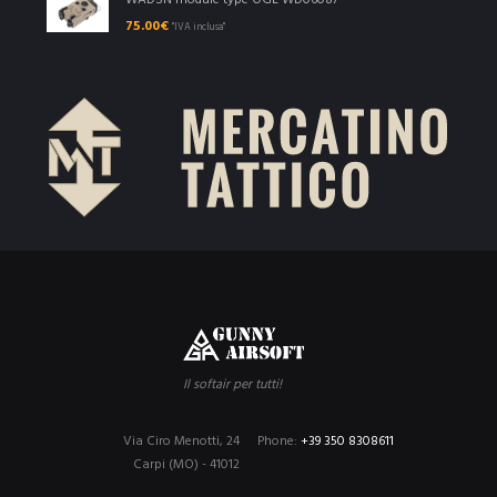
WADSN module type OGL WD06087
75.00
€
"IVA inclusa"
Il softair per tutti!
Via Ciro Menotti, 24
Phone:
+39 350 8308611
Carpi (MO) - 41012