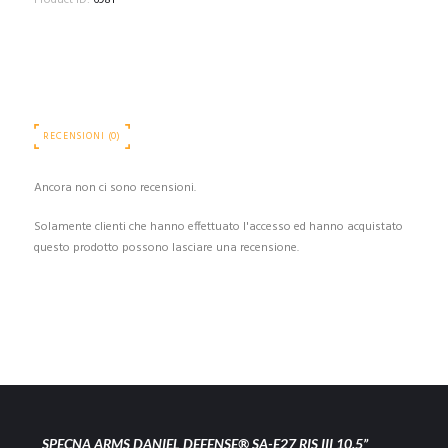
Product ID:
6981
RECENSIONI (0)
Ancora non ci sono recensioni.
Solamente clienti che hanno effettuato l'accesso ed hanno acquistato
questo prodotto possono lasciare una recensione.
SPECNA ARMS DANIEL DEFENSE® SA-E27 RIS III 10.5”