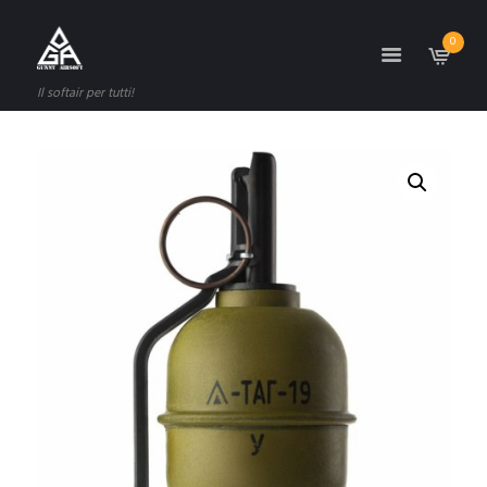
0
Il softair per tutti!