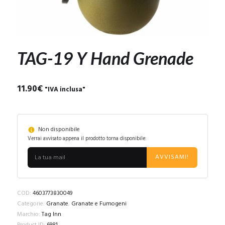
TAG-19 Y Hand Grenade
11.90
€
"IVA inclusa"
Non disponibile
Verrai avvisato appena il prodotto torna disponibile:
AVVISAMI!
COD:
4603773830049
Categorie:
Granate
,
Granate e Fumogeni
Marchio:
Tag Inn