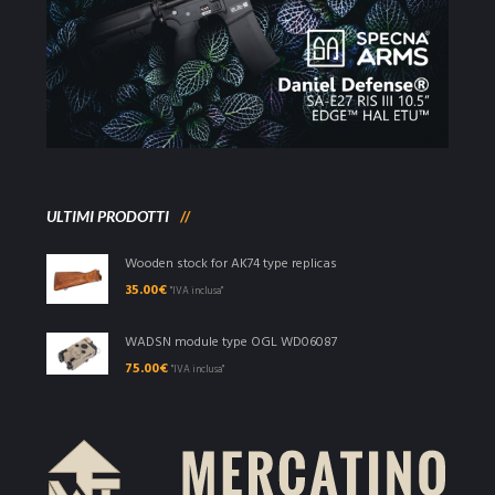
ULTIMI PRODOTTI
Wooden stock for AK74 type replicas
35.00
€
"IVA inclusa"
WADSN module type OGL WD06087
75.00
€
"IVA inclusa"