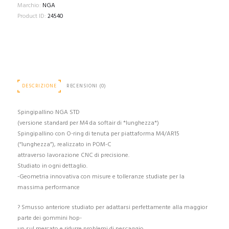
Marchio:
NGA
Product ID:
24540
DESCRIZIONE
RECENSIONI (0)
Spingipallino NGA STD
(versione standard per M4 da softair di *lunghezza*)
Spingipallino con O-ring di tenuta per piattaforma M4/AR15
(“lunghezza”), realizzato in POM-C
attraverso lavorazione CNC di precisione.
Studiato in ogni dettaglio.
-Geometria innovativa con misure e tolleranze studiate per la
massima performance
? Smusso anteriore studiato per adattarsi perfettamente alla maggior
parte dei gommini hop-
up sul mercato e ridurre problemi di pescaggio.