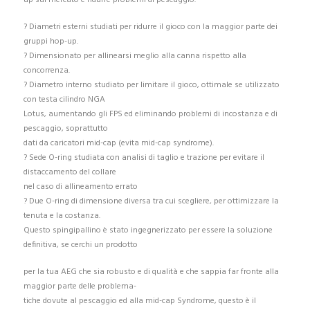
? Diametri esterni studiati per ridurre il gioco con la maggior parte dei
gruppi hop-up.
? Dimensionato per allinearsi meglio alla canna rispetto alla
concorrenza.
? Diametro interno studiato per limitare il gioco, ottimale se utilizzato
con testa cilindro NGA
Lotus, aumentando gli FPS ed eliminando problemi di incostanza e di
pescaggio, soprattutto
dati da caricatori mid-cap (evita mid-cap syndrome).
? Sede O-ring studiata con analisi di taglio e trazione per evitare il
distaccamento del collare
nel caso di allineamento errato
? Due O-ring di dimensione diversa tra cui scegliere, per ottimizzare la
tenuta e la costanza.
Questo spingipallino è stato ingegnerizzato per essere la soluzione
definitiva, se cerchi un prodotto
per la tua AEG che sia robusto e di qualità e che sappia far fronte alla
maggior parte delle problema-
tiche dovute al pescaggio ed alla mid-cap Syndrome, questo è il