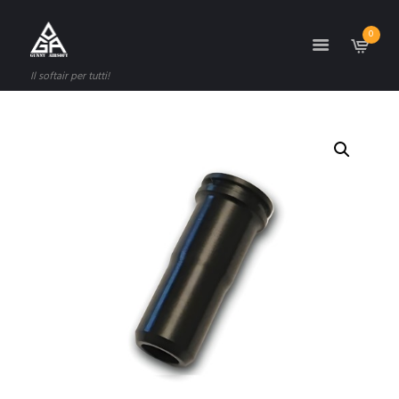
0
Il softair per tutti!