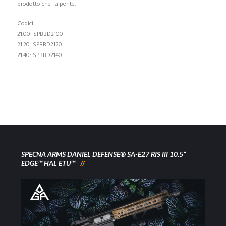
prodotto che fa per te.
Codici:
21.00: SPBBD2100
21.20: SPBBD2120
21.40: SPBBD2140
SPECNA ARMS DANIEL DEFENSE® SA-E27 RIS III 10.5”
EDGE™ HAL ETU™