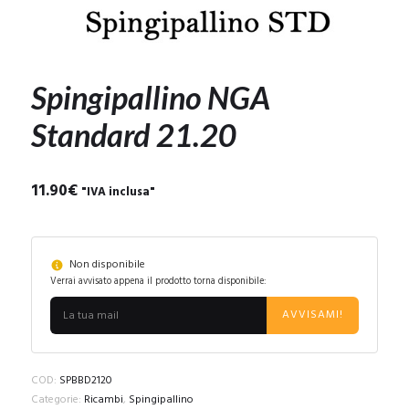
Spingipallino NGA
Standard 21.20
11.90
€
"IVA inclusa"
Non disponibile
Verrai avvisato appena il prodotto torna disponibile:
AVVISAMI!
COD:
SPBBD2120
Categorie:
Ricambi
,
Spingipallino