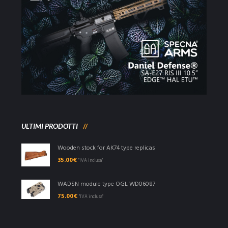
ULTIMI PRODOTTI
Wooden stock for AK74 type replicas
35.00
€
"IVA inclusa"
WADSN module type OGL WD06087
75.00
€
"IVA inclusa"