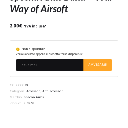
Way of Airsoft
2.00
€
"IVA inclusa"
Non disponibile
Verrai avvisato appena il prodotto torna disponibile:
AVVISAMI!
COD:
00070
Categorie:
Accessori
,
Altri accessori
Marchio:
Specna Arms
Product ID:
6878