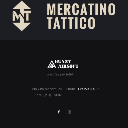
Il softair per tutti!
Via Ciro Menotti, 24
Phone:
+39 350 8308611
Carpi (MO) - 41012