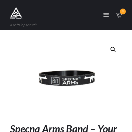
0
Il softair per tutti!
Specna Arms Band – Your