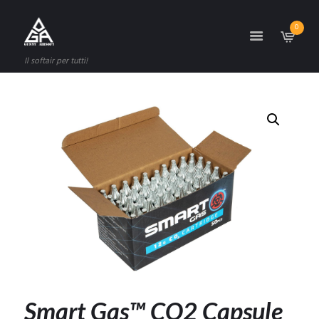
0
Il softair per tutti!
Smart Gas™ CO2 Capsule