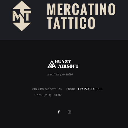
Il softair per tutti!
Via Ciro Menotti, 24
Phone:
+39 350 8308611
Carpi (MO) - 41012