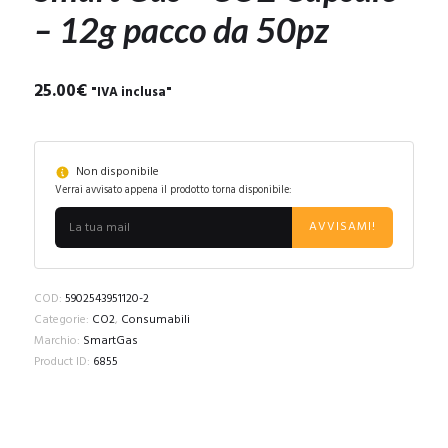
– 12g pacco da 50pz
25.00
€
"IVA inclusa"
Non disponibile
Verrai avvisato appena il prodotto torna disponibile:
AVVISAMI!
COD:
5902543951120-2
Categorie:
CO2
,
Consumabili
Marchio:
SmartGas
Product ID:
6855