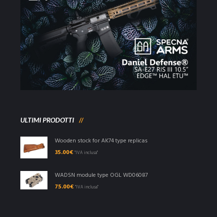
ULTIMI PRODOTTI
Wooden stock for AK74 type replicas
35.00
€
"IVA inclusa"
WADSN module type OGL WD06087
75.00
€
"IVA inclusa"