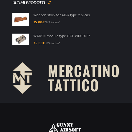
ULTIMI PRODOTTI
Wooden stock for AK74 type replicas
35.00
€
"IVA inclusa"
WADSN module type OGL WD06087
75.00
€
"IVA inclusa"