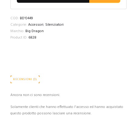
COD:
BD'0449
Categorie:
Accessori
,
Silenziatori
Marchio:
Big Dragon
Product ID:
6828
RECENSIONI (0)
Ancora non ci sono recensioni.
Solamente clienti che hanno effettuato l'accesso ed hanno acquistato
questo prodotto possono lasciare una recensione.