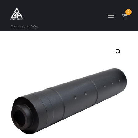
0
Il softair per tutti!