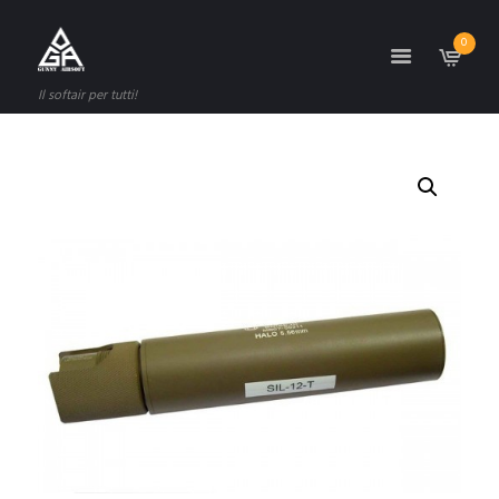
0
Il softair per tutti!