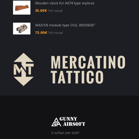
Wooden stock for AK74 type replicas
35.00
€
"IVA inclusa"
WADSN module type OGL WD06087
75.00
€
"IVA inclusa"
Il softair per tutti!