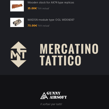
Wooden stock for AK74 type replicas
35.00
€
"IVA inclusa"
WADSN module type OGL WD06087
75.00
€
"IVA inclusa"
Il softair per tutti!