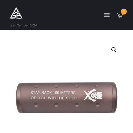
0
Il softair per tutti!