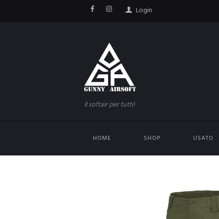
Login
Il softair per tutti!
HOME
SHOP
USATO