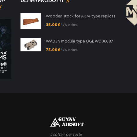
A-
ULTIMI PRODOTTI
Wooden stock for AK74 type replicas
35.00
€
"IVA inclusa"
WADSN module type OGL WD06087
75.00
€
"IVA inclusa"
Il softair per tutti!