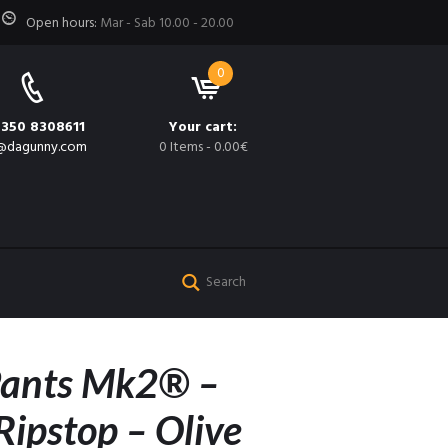
Open hours:
Mar - Sab 10.00 - 20.00
0
 350 8308611
Your cart:
@dagunny.com
0 Items
-
0.00€
ants Mk2® –
Ripstop – Olive