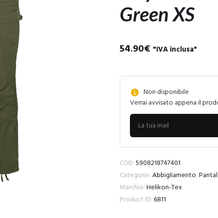
Green XS
54.90
€
"IVA inclusa"
Non disponibile
Verrai avvisato appena il prod
COD:
5908218747401
Categorie:
Abbigliamento
,
Pantal
Marchio:
Helikon-Tex
Product ID:
6811