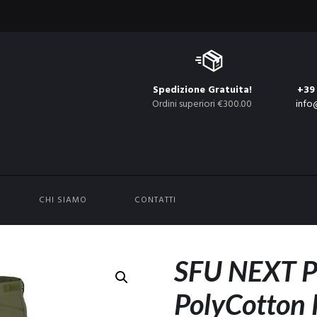
Spedizione Gratuita!
+39
Ordini superiori €300.00
info
CHI SIAMO
CONTATTI
SFU NEXT P
PolyCotton 