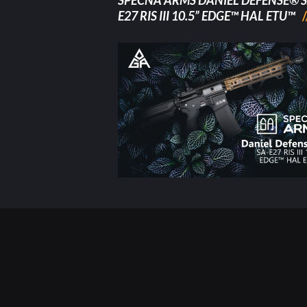
SPECNA ARMS DANIEL DEFENSE® S
E27 RIS III 10.5” EDGE™ HAL ETU™