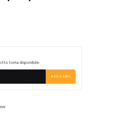
otto torna disponibile:
AVVISAMI!
oni