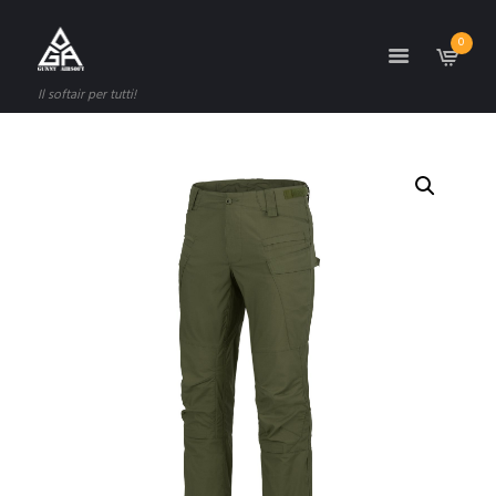
0
Il softair per tutti!