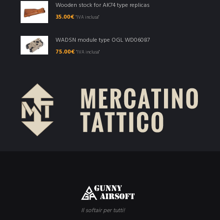
Wooden stock for AK74 type replicas
35.00
€
"IVA inclusa"
WADSN module type OGL WD06087
75.00
€
"IVA inclusa"
Il softair per tutti!