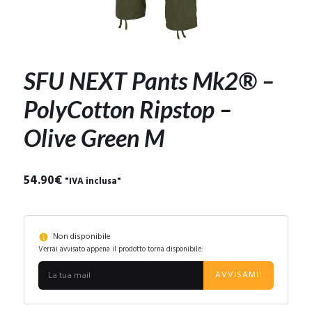
SFU NEXT Pants Mk2® –
PolyCotton Ripstop –
Olive Green M
54.90
€
"IVA inclusa"
Non disponibile
Verrai avvisato appena il prodotto torna disponibile:
AVVISAMI!