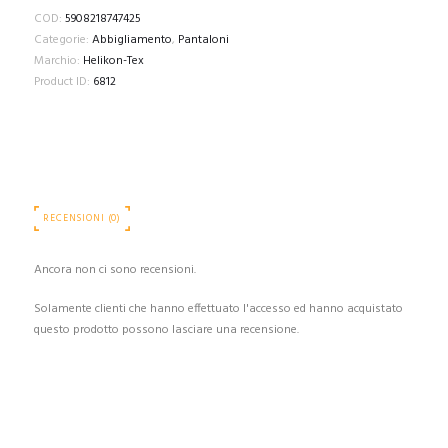
COD:
5908218747425
Categorie:
Abbigliamento
,
Pantaloni
Marchio:
Helikon-Tex
Product ID:
6812
RECENSIONI (0)
Ancora non ci sono recensioni.
Solamente clienti che hanno effettuato l'accesso ed hanno acquistato
questo prodotto possono lasciare una recensione.