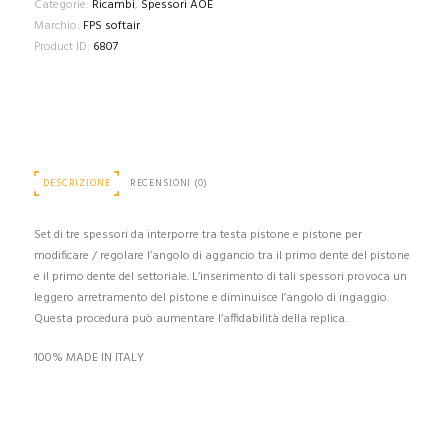
Categorie:
Ricambi
,
Spessori AOE
/
Marchio:
FPS softair
REGOLAZIONE
Product ID:
6807
ANGOLO
DI
AGGANCIO
(SAOE1)
quantità
DESCRIZIONE
RECENSIONI (0)
Set di tre spessori da interporre tra testa pistone e pistone per
modificare / regolare l’angolo di aggancio tra il primo dente del pistone
e il primo dente del settoriale. L’inserimento di tali spessori provoca un
leggero arretramento del pistone e diminuisce l’angolo di ingaggio.
Questa procedura può aumentare l’affidabilità della replica.
100% MADE IN ITALY