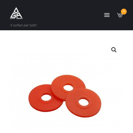
0
Il softair per tutti!