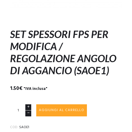
SET SPESSORI FPS PER
MODIFICA /
REGOLAZIONE ANGOLO
DI AGGANCIO (SAOE1)
1.50
€
"IVA inclusa"
SET
AGGIUNGI AL CARRELLO
SPESSORI
FPS
PER
COD:
SAOE1
MODIFICA