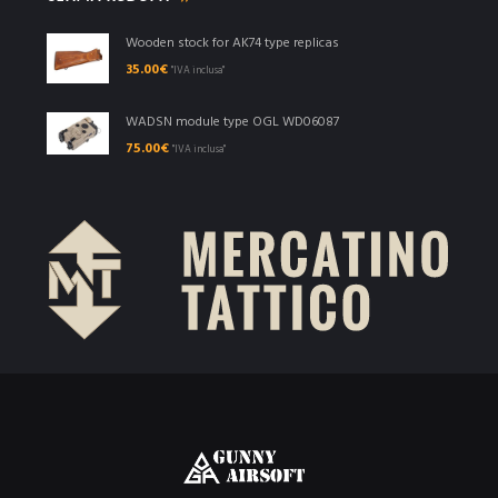
Wooden stock for AK74 type replicas
35.00
€
"IVA inclusa"
WADSN module type OGL WD06087
75.00
€
"IVA inclusa"