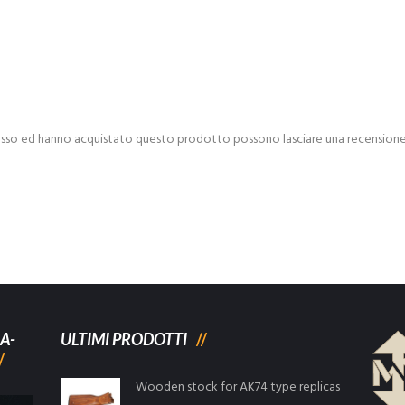
esso ed hanno acquistato questo prodotto possono lasciare una recensione
A-
ULTIMI PRODOTTI
Wooden stock for AK74 type replicas