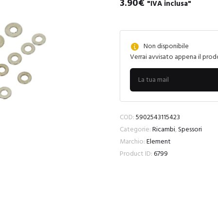
3.90
€
"IVA inclusa"
Non disponibile
Verrai avvisato appena il prod
COD:
5902543115423
Categorie:
Ricambi
,
Spessori
Marchio:
Element
Product ID:
6799