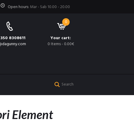
Open hours:
Mar - Sab 10.00 - 20.00
0
 350 8308611
Your cart:
@dagunny.com
0 Items
-
0.00€
ori Element