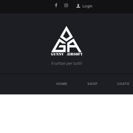
Login
Il softair per tutti!
HOME
SHOP
USATO