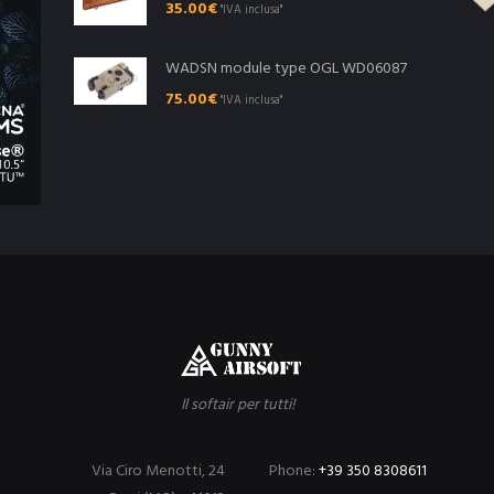
35.00
€
"IVA inclusa"
WADSN module type OGL WD06087
75.00
€
"IVA inclusa"
Il softair per tutti!
Via Ciro Menotti, 24
Phone:
+39 350 8308611