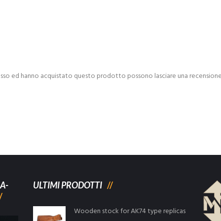
esso ed hanno acquistato questo prodotto possono lasciare una recensione
A-
ULTIMI PRODOTTI
Wooden stock for AK74 type replicas