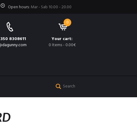
Open hours:
Mar - Sab 10.00 - 20.00
0
 350 8308611
Your cart:
@dagunny.com
0 Items
-
0.00€
 RD