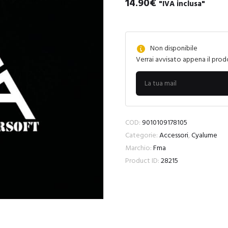
14.90
€
"IVA inclusa"
Non disponibile
Verrai avvisato appena il prod
COD:
9010109178105
Categorie:
Accessori
,
Cyalume
Marchio:
Fma
Product ID:
28215