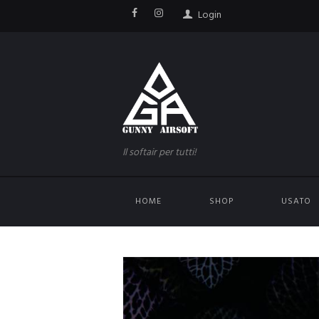
Login
Il softair per tutti!
HOME
SHOP
USATO