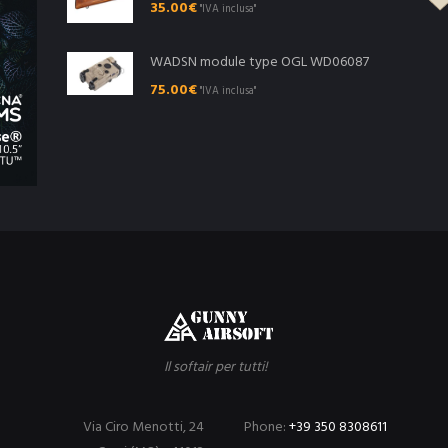
35.00
€
"IVA inclusa"
WADSN module type OGL WD06087
75.00
€
"IVA inclusa"
Il softair per tutti!
Via Ciro Menotti, 24
Phone:
+39 350 8308611