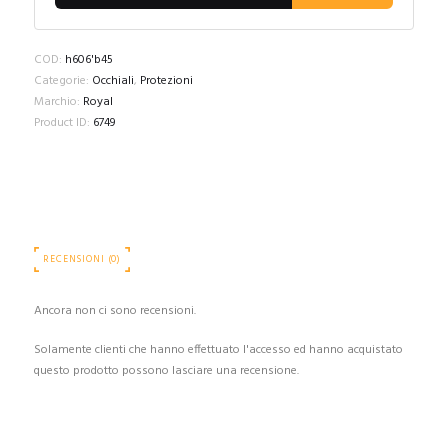
COD:
h606'b45
Categorie:
Occhiali
,
Protezioni
Marchio:
Royal
Product ID:
6749
RECENSIONI (0)
Ancora non ci sono recensioni.
Solamente clienti che hanno effettuato l'accesso ed hanno acquistato
questo prodotto possono lasciare una recensione.