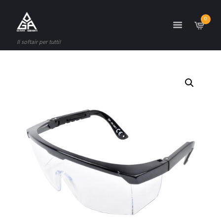
0
Il softair per tutti!