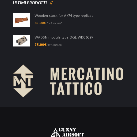
ULTIMI PRODOTTI
Wooden stock for AK74 type replicas
35.00
€
"IVA inclusa"
WADSN module type OGL WD06087
75.00
€
"IVA inclusa"