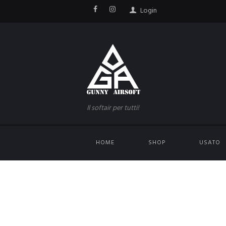
Login
Il softair per tutti!
HOME
SHOP
USATO