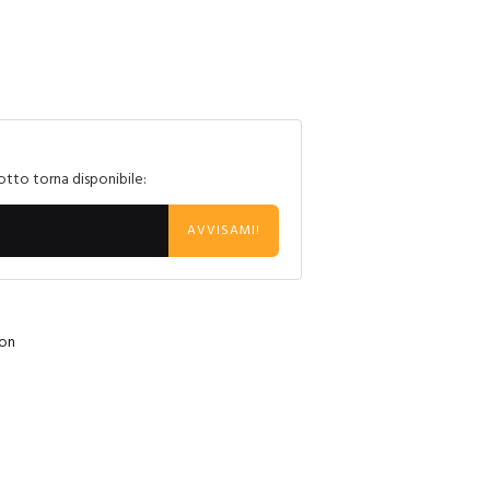
otto torna disponibile:
AVVISAMI!
on