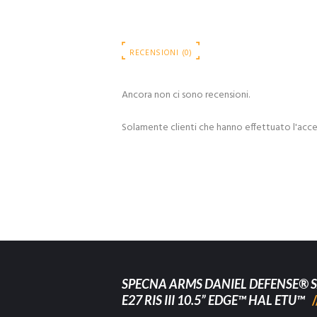
RECENSIONI (0)
Ancora non ci sono recensioni.
Solamente clienti che hanno effettuato l'acc
SPECNA ARMS DANIEL DEFENSE® S
E27 RIS III 10.5” EDGE™ HAL ETU™