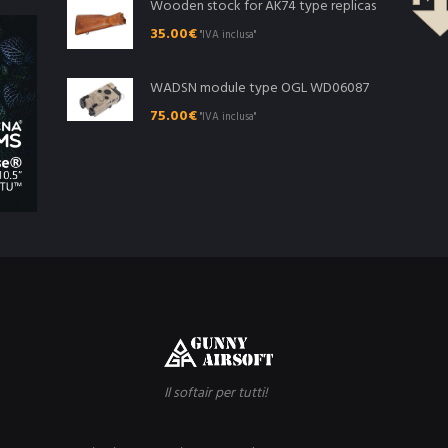
Wooden stock for AK74 type replicas
35.00
€
"IVA inclusa"
WADSN module type OGL WD06087
75.00
€
"IVA inclusa"
Il softair per tutti!