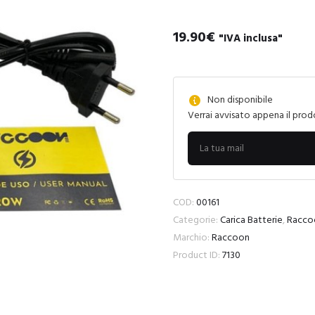
19.90
€
"IVA inclusa"
Non disponibile
Verrai avvisato appena il prod
COD:
00161
Categorie:
Carica Batterie
,
Racco
Marchio:
Raccoon
Product ID:
7130