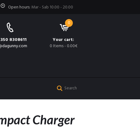
Open hours:
Mar - Sab 10.00 - 20.00
0
 350 8308611
Your cart:
@dagunny.com
0 Items
-
0.00€
mpact Charger