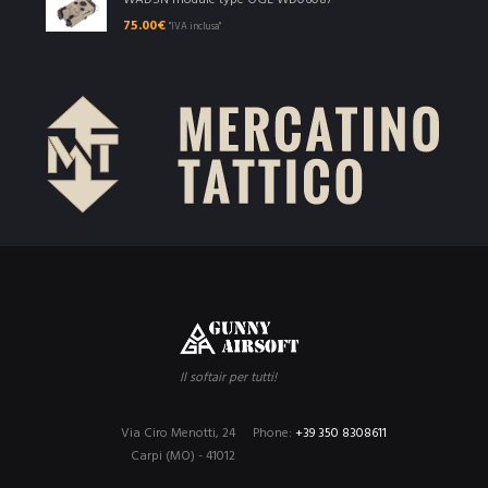
WADSN module type OGL WD06087
75.00
€
"IVA inclusa"
Il softair per tutti!
Via Ciro Menotti, 24
Phone:
+39 350 8308611
Carpi (MO) - 41012