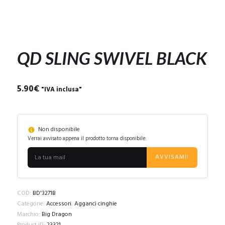
QD SLING SWIVEL BLACK
5.90
€
"IVA inclusa"
Non disponibile
Verrai avvisato appena il prodotto torna disponibile:
AVVISAMI!
COD:
BD'3271B
Categorie:
Accessori
,
Agganci cinghie
Marchio:
Big Dragon