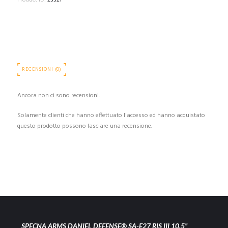
Product ID:
23321
RECENSIONI (0)
Ancora non ci sono recensioni.
Solamente clienti che hanno effettuato l'accesso ed hanno acquistato
questo prodotto possono lasciare una recensione.
SPECNA ARMS DANIEL DEFENSE® SA-E27 RIS III 10.5”