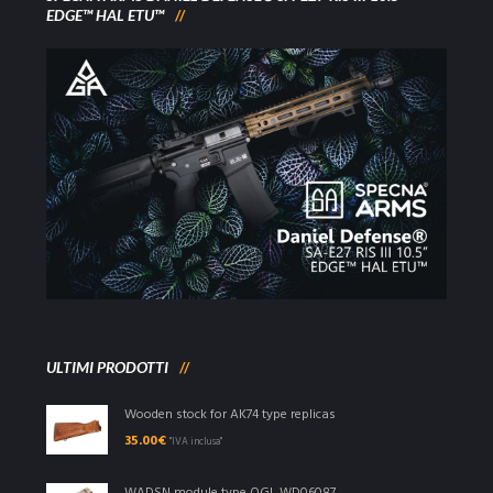
EDGE™ HAL ETU™
ULTIMI PRODOTTI
Wooden stock for AK74 type replicas
35.00
€
"IVA inclusa"