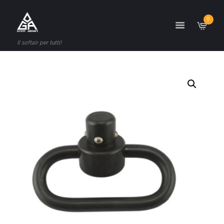
0
Il softair per tutti!