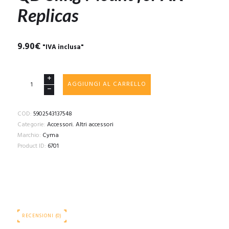
Replicas
9.90
€
"IVA inclusa"
QD
AGGIUNGI AL CARRELLO
Sling
Mount
for
COD:
5902543137548
AK
Categorie:
Accessori
,
Altri accessori
Replicas
Marchio:
Cyma
quantità
Product ID:
6701
RECENSIONI (0)