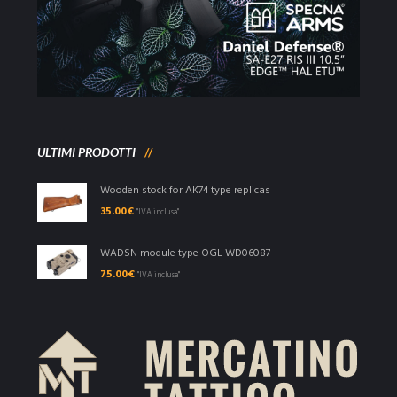
ULTIMI PRODOTTI
Wooden stock for AK74 type replicas
35.00
€
"IVA inclusa"
WADSN module type OGL WD06087
75.00
€
"IVA inclusa"