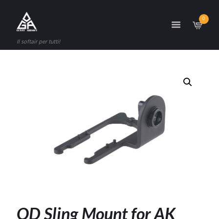
0
Il softair per tutti!
QD Sling Mount for AK