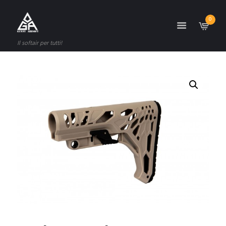
0
Il softair per tutti!