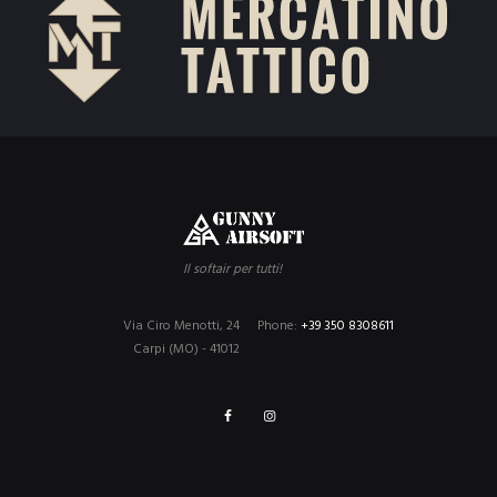
Il softair per tutti!
Via Ciro Menotti, 24
Phone:
+39 350 8308611
Carpi (MO) - 41012