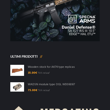
ULTIMI PRODOTTI
Wooden stock for AK74 type replicas
35.00
€
"IVA inclusa"
WADSN module type OGL WD06087
75.00
€
"IVA inclusa"