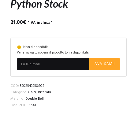
Python Stock
21.00
€
"IVA inclusa"
Non disponibile
Verrai avvisato appena il prodotto torna disponibile:
AVVISAMI!
COD:
5902543950802
Categorie:
Calci
,
Ricambi
Marchio:
Double Bell
Product ID:
6700