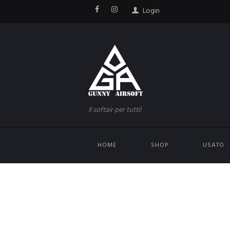
Login
Il softair per tutti!
HOME
SHOP
USATO