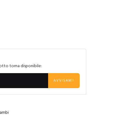
otto torna disponibile:
AVVISAMI!
cambi