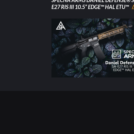
SPECNA ARMS DANIEL DEFENSE® S
E27 RIS III 10.5” EDGE™ HAL ETU™