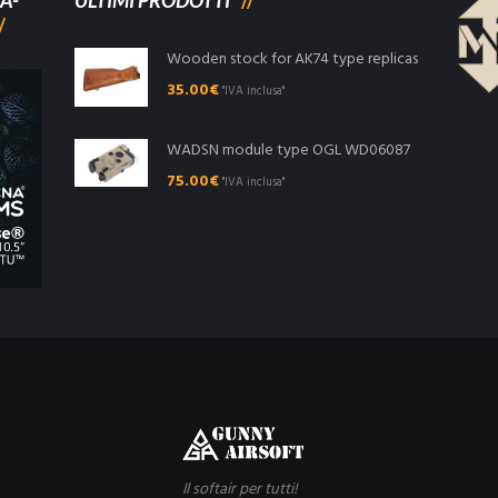
A-
ULTIMI PRODOTTI
Wooden stock for AK74 type replicas
35.00
€
"IVA inclusa"
WADSN module type OGL WD06087
75.00
€
"IVA inclusa"
Il softair per tutti!