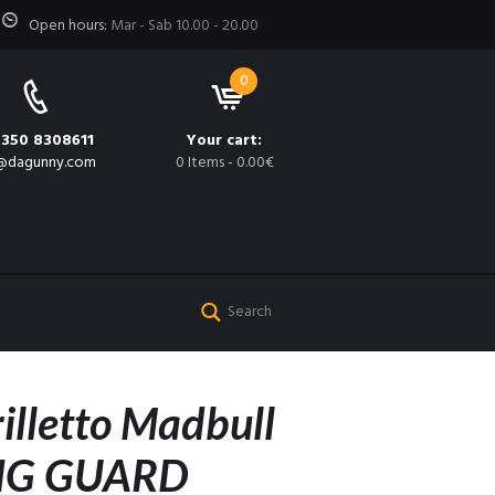
Open hours:
Mar - Sab 10.00 - 20.00
0
 350 8308611
Your cart:
@dagunny.com
0 Items
-
0.00€
rilletto Madbull
NG GUARD