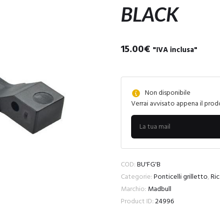
BLACK
15.00
€
"IVA inclusa"
Non disponibile
Verrai avvisato appena il prod
COD:
BU'FG'B
Categorie:
Ponticelli grilletto
,
Ri
Marchio:
Madbull
Product ID:
24996