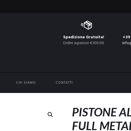
Spedizione Gratuita!
+39
Ordini superiori €300.00
info
CHI SIAMO
CONTATTI
PISTONE A
FULL META