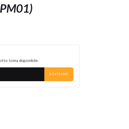
(PM01)
otto torna disponibile:
AVVISAMI!