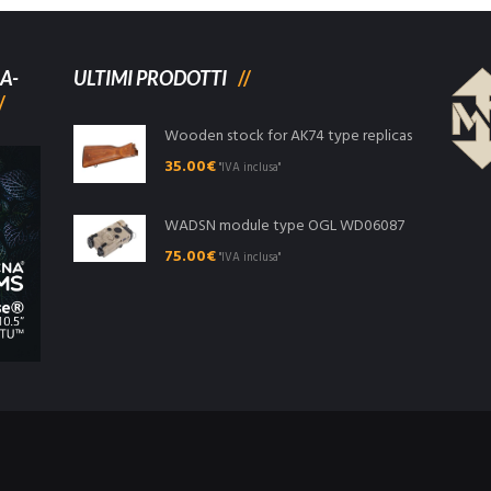
A-
ULTIMI PRODOTTI
Wooden stock for AK74 type replicas
35.00
€
"IVA inclusa"
WADSN module type OGL WD06087
75.00
€
"IVA inclusa"