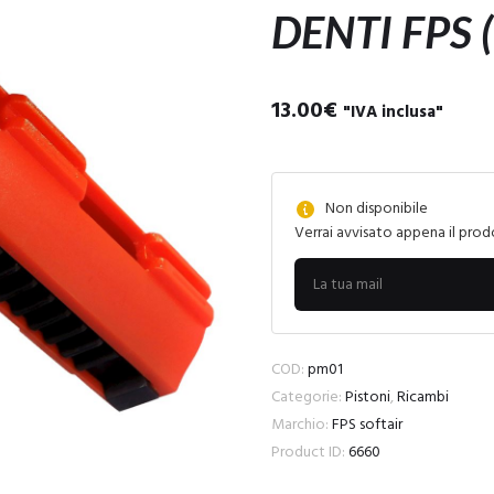
DENTI FPS 
13.00
€
"IVA inclusa"
Non disponibile
Verrai avvisato appena il prod
COD:
pm01
Categorie:
Pistoni
,
Ricambi
Marchio:
FPS softair
Product ID:
6660