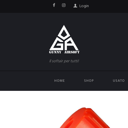
Login
Il softair per tutti!
HOME
SHOP
USATO