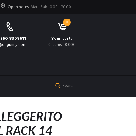
Open hours:
Mar - Sab 10.00 - 20.00
0
 350 8308611
Your cart:
@dagunny.com
0 Items
-
0.00€
LLEGGERITO
L RACK 14